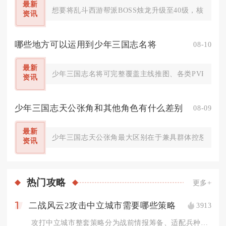
最新
想要将乱斗西游帮派BOSS烛龙升级至40级，核心方
资讯
哪些地方可以运用到少年三国志名将
08-10
最新
少年三国志名将可完整覆盖主线推图、各类PVP竞技
资讯
少年三国志天公张角和其他角色有什么差别
08-09
最新
少年三国志天公张角最大区别在于兼具群体控怒、持续
资讯
热门
攻略
更多+
二战风云2攻击中立城市需要哪些策略
3913
1
攻打中立城市整套策略分为战前情报筹备、适配兵种编队、战场分步...