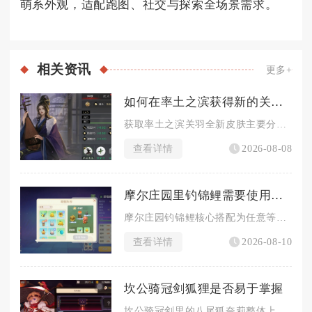
萌系外观，适配跑图、社交与探索全场景需求。
相关
资讯
更多+
如何在率土之滨获得新的关羽皮肤
获取率土之滨关羽全新皮肤主要分为免费集卡兑换、探宝典藏兑换、...
查看详情
2026-08-08
摩尔庄园里钓锦鲤需要使用什么钓具
摩尔庄园钓锦鲤核心搭配为任意等级鱼竿搭配中级鱼饵，追求高效率...
查看详情
2026-08-10
坎公骑冠剑狐狸是否易于掌握
坎公骑冠剑里的八尾狐奈莉整体上手门槛偏低，基础操作极易熟悉，...