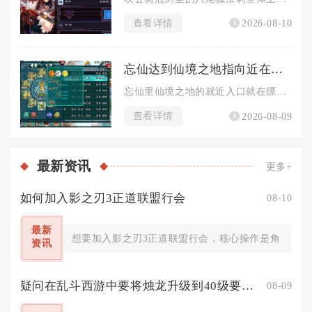
查看详情
2026-08-10
忘仙达到仙境之地指向近在何处
忘仙里仙境之地的就近入口就在缥缈王城主城的境界NPC仙尊处，...
查看详情
2026-08-09
最新
资讯
更多+
如何加入影之刃3正道联盟行会
08-10
最新
想要加入影之刃3正道联盟行会，核心操作是角色等级
资讯
疑问在乱斗西游中要将烛龙升级到40级要怎么办
08-09