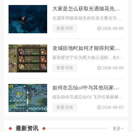
大家是怎么获取光遇烟花先祖的
光遇里和烟花相关的先祖主要分为两类，一类是常驻的敬礼先祖可兑...
查看详情
2026-08-06
攻城掠地时如何才能得到紫甘宁
获取紫甘宁分为两大核心流程，先66级通关专属副本酒馆招募红品...
查看详情
2026-08-06
如何在忘仙ol中与其他玩家共同完成飞升任务
组队协作完成忘仙OL飞升任务能够大幅降低单人渡劫的生存压力，...
查看详情
2026-08-05
最新
资讯
更多+