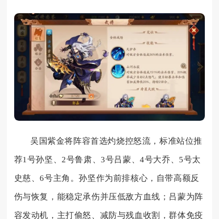
吴国紫金将阵容首选灼烧控怒流，标准站位推
荐1号孙坚、2号鲁肃、3号吕蒙、4号大乔、5号太
史慈、6号主角。孙坚作为前排核心，自带高额反
伤与恢复，能稳定承伤并压低敌方血线；吕蒙为阵
容发动机，主打偷怒、减防与残血收割，群体免疫