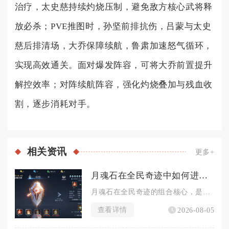
治疗，太史慈持续灼烧压制，避免敌方核心武将释
放必杀；PVE推图时，孙坚前排抗伤，吕蒙与太史
慈后排清场，大乔保障续航，鲁肃加速怒气循环，
实现高效通关。面对爆发阵容，可将大乔前置提升
解控效率；对阵续航阵容，强化灼烧叠加与残血收
割，逐步消耗对手。
相关
资讯
更多+
月魂石在全民奇迹中如何进行组合
月魂石在全民奇迹的组合核心，是以月魂阵的镶嵌规则为基础，区分...
查看详情
2026-08-05