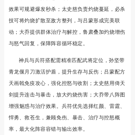
效果可规避爆发秒杀；太史慈负责灼烧蔓延，必杀
技可将灼烧扩散至敌方整列，与吕蒙形成完美联
动；大乔提供群体治疗与解控，鲁肃叠加灼烧增伤
与怒气回复，保障阵容循环稳定。
神兵与兵符搭配需精准匹配武将定位，孙坚带
青龙偃月刀激活护盾，提升生存与反伤；吕蒙配方
天画戟免疫攻心，强化控怒与收割；太史慈用倚天
剑提升连击与暴击，放大灼烧伤害；大乔带八阵图
增强魅惑与治疗效果。兵符优先选择红颜、雷霆、
悍勇、救苍生，兼顾免伤、暴击、治疗与控怒概
率，最大化阵容容错与输出效率。