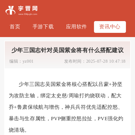
首页
手游下载
应用软件
资讯中心
少年三国志针对吴国紫金将有什么搭配建议
编辑：
yz001
发布时间：
2025-07-28 10:47:18
少年三国志吴国紫金将核心搭配以吕蒙+孙坚
为攻防主轴，绑定太史慈/周瑜打灼烧联动，配大
乔+鲁肃保续航与增伤，神兵兵符优先适配控怒、
暴击与生存属性，PVP侧重控怒拉扯，PVE强化灼
烧清场。