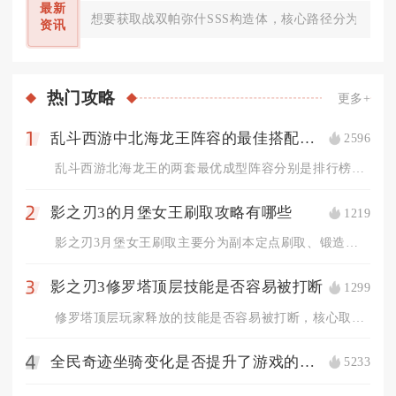
最新
想要获取战双帕弥什SSS构造体，核心路径分为定向
资讯
热门
攻略
更多+
乱斗西游中北海龙王阵容的最佳搭配是什么
2596
1
乱斗西游北海龙王的两套最优成型阵容分别是排行榜、修罗对战通用...
影之刃3的月堡女王刷取攻略有哪些
1219
2
影之刃3月堡女王刷取主要分为副本定点刷取、锻造合成、无尽劫境...
影之刃3修罗塔顶层技能是否容易被打断
1299
3
修罗塔顶层玩家释放的技能是否容易被打断，核心取决于技能自带霸...
全民奇迹坐骑变化是否提升了游戏的视觉效果
5233
4