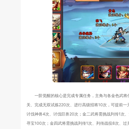
一阶觉醒的核心是完成专属任务，主角与各金色武将任
关、完成无双试炼220次、进行高级招将10次，可提前
讨伐神兽4次、讨伐巨兽20次；金二武将需挑战列传1次、
寻宝100次；金四武将需挑战列传1次、列传战役8次、过