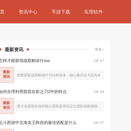
页
资讯中心
手游下载
应用软件
最新
资讯
更多+
怎样才能获得战双帕弥什sss
08-07
最新
想要获取战双帕弥什SSS构造体，核心路径分为定向抽卡补齐同名本体、稳
资讯
如何合理利用苗苗在影之刃2中的特点
08-08
最新
最大化苗苗价值的核心思路是将其定位团队续航辅助，依托独有的全队群体回复
资讯
乱斗西游中北海龙王阵容的最佳搭配是什么
08-07