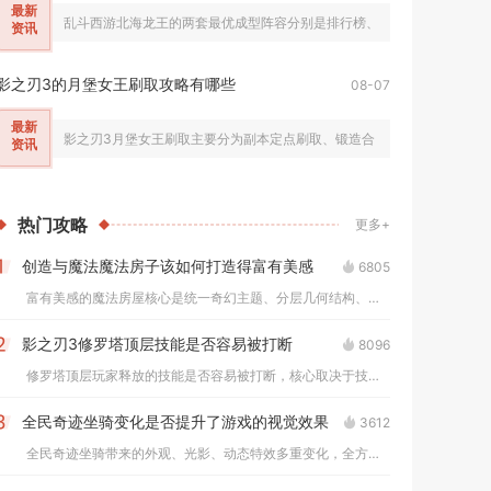
最新
乱斗西游北海龙王的两套最优成型阵容分别是排行榜、修罗对战通用的控制
资讯
影之刃3的月堡女王刷取攻略有哪些
08-07
最新
影之刃3月堡女王刷取主要分为副本定点刷取、锻造合成、无尽劫境产出三
资讯
热门
攻略
更多+
创造与魔法魔法房子该如何打造得富有美感
6805
1
富有美感的魔法房屋核心是统一奇幻主题、分层几何结构、冷暖光影...
影之刃3修罗塔顶层技能是否容易被打断
8096
2
修罗塔顶层玩家释放的技能是否容易被打断，核心取决于技能自带霸...
全民奇迹坐骑变化是否提升了游戏的视觉效果
3612
3
全民奇迹坐骑带来的外观、光影、动态特效多重变化，全方位提升了...