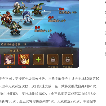
务不同，需按优先级高效推进。主角觉醒任务为通关主线80章第10
一天留存无双试炼次数，次日快速完成；金一武将需挑战自身列传1次、
激斗神将5次、竞技场挑战100次；金三武将需完成定军山战斗8次、
关斩将50次；金五武将需挑战列传1次、无双试炼220次、军团副本