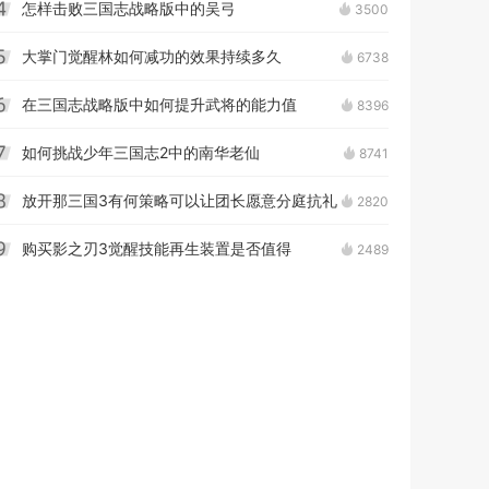
怎样击败三国志战略版中的吴弓
3500
4
大掌门觉醒林如何减功的效果持续多久
6738
5
在三国志战略版中如何提升武将的能力值
8396
6
如何挑战少年三国志2中的南华老仙
8741
7
放开那三国3有何策略可以让团长愿意分庭抗礼
2820
8
购买影之刃3觉醒技能再生装置是否值得
2489
9