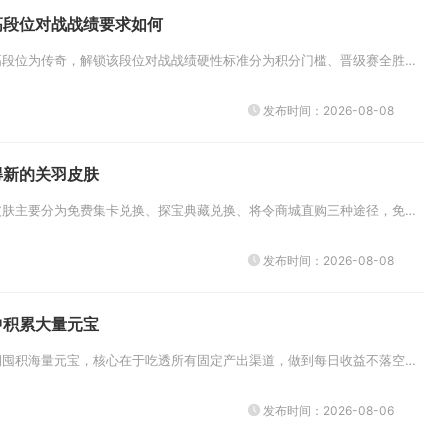
高段位对战战绩要求如何
手机版穿越火线当前最高段位为传奇，解锁该段位对战战绩硬性标准分为积分门槛、晋级赛全胜要求、单局数据评分三层，基础需累计3...
发布时间：2026-08-08
得新的关羽皮肤
获取率土之滨关羽全新皮肤主要分为免费集卡兑换、探宝典藏兑换、将令商城直购三种途径，免费渠道依靠日常活跃积累道具集齐卡牌即...
发布时间：2026-08-08
中积累大量元宝
想要在少年三国志中长期囤积海量元宝，核心在于吃透所有固定产出渠道，做到每日收益不落空、一次性奖励全部收割，同时严格控制非...
发布时间：2026-08-06