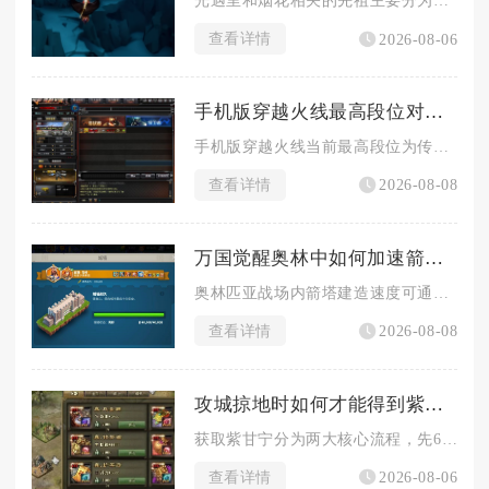
光遇里和烟花相关的先祖主要分为两类，一类是常驻的敬礼先祖可兑...
查看详情
2026-08-06
手机版穿越火线最高段位对战战绩要求如何
手机版穿越火线当前最高段位为传奇，解锁该段位对战战绩硬性标准...
查看详情
2026-08-08
万国觉醒奥林中如何加速箭塔建造进程
奥林匹亚战场内箭塔建造速度可通过叠加多层百分比增益、前置资源...
查看详情
2026-08-08
攻城掠地时如何才能得到紫甘宁
获取紫甘宁分为两大核心流程，先66级通关专属副本酒馆招募红品...
查看详情
2026-08-06