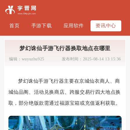
首页
手游下载
应用软件
资讯中心
梦幻诛仙手游飞行器换取地点在哪里
编辑：
wuyuzhu925
发布时间：
2025-08-14 13:15:36
梦幻诛仙手游飞行器主要在京城仙衣商人、商
城仙品阁、活动兑换商店、跨服交易行四大地点换
取，部分绝版款需通过福源宝箱或充值返利获取。