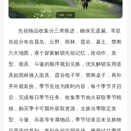
先祖物品收集分三类推进，确保无遗漏。常驻
先祖分布在晨岛、云野、雨林、霞谷、暮土、禁阁
六大地图，逐个探索解锁先祖记忆，按动作、发
型、面具、斗篷的顺序规划兑换，优先解锁实用道
具如雨林矮人面具、霞谷电子琴、禁阁桌子，再补
齐外观装扮。季节先祖为限时内容，每个季节开启
后，完成每日季节任务、收集季节烛火获取季节蜡
烛，购买季卡可额外获取资源，兑换当季限定发
型、斗篷、乐器等专属物品，季节结束后未兑换物
品需等待复刻。复刻先祖定期返场，携带过往季节