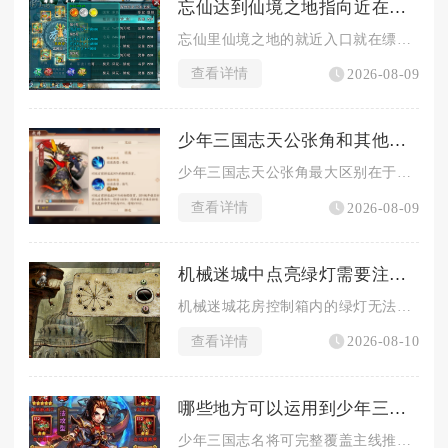
忘仙达到仙境之地指向近在何处
忘仙里仙境之地的就近入口就在缥缈王城主城的境界NPC仙尊处，...
查看详情
2026-08-09
少年三国志天公张角和其他角色有什么差别
少年三国志天公张角最大区别在于兼具群体控怒、持续易伤与团队生...
查看详情
2026-08-09
机械迷城中点亮绿灯需要注意什么
机械迷城花房控制箱内的绿灯无法直接点亮，必须先完成前置道具收...
查看详情
2026-08-10
哪些地方可以运用到少年三国志名将
少年三国志名将可完整覆盖主线推图、各类PVP竞技、叛军讨伐、...