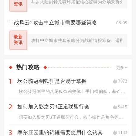
斗罗大陆副骨龙魂环搭配核心逻辑为分场景拆分生存、增
资讯
二战风云2攻击中立城市需要哪些策略
08-09
最新
攻打中立城市整套策略分为战前情报筹备、适配兵种编
资讯
热门
攻略
更多+
坎公骑冠剑狐狸是否易于掌握
7973
1
坎公骑冠剑里的八尾狐奈莉整体上手门槛偏低，基础操作极易熟悉，...
如何加入影之刃3正道联盟行会
9415
2
想要加入影之刃3正道联盟行会，核心操作是角色等级达标后通过帮...
摩尔庄园里钓锦鲤需要使用什么钓具
1183
3