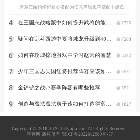
摩尔庄园钓锦鲤核心搭配为任意等级鱼竿搭配中级鱼饵，追求高效率...
在三国志战略版中如何提升武将的能力值
1725
4
疑问在乱斗西游中要将烛龙升级到40级要怎么办
7208
5
如何在攻城掠地游戏中学习赵云的智慧
2242
6
少年三国志吴国红将推荐阵容应该如何选择
5531
7
金铲铲之战s7赛季阵容有哪些推荐
5521
8
创造与魔法魔法房子该如何打造得富有美感
1827
9
Copyright © 2018-2026 334yujin.com All Rights Reserved.
宇晋网 版权所有
鄂ICP备2022012989号-57