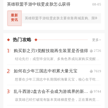
英雄联盟手游中锐雯皮肤怎么获得
08-05
最新
英雄联盟手游锐雯皮肤主要依靠商城直购、限时活动返
资讯
热门
攻略
更多+
购买影之刃3觉醒技能再生装置是否值得
2726
1
结论先行：成型毕业玩家、多角色养成玩家购买觉醒技能再生装置性...
如何在少年三国志中积累大量元宝
7619
2
想要在少年三国志中长期囤积海量元宝，核心在于吃透所有固定产出...
乱斗西游2盘古会不会成为游戏界的新热门
9744
3
该英雄已经打破现有版本英雄梯度壁垒，正在重构竞技场、修罗血战...