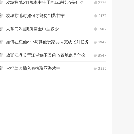
攻城掠地211版本中张辽的玩法技巧是什么
2776
4
攻城掠地时如何才能得到紫甘宁
2177
5
大掌门2福满所需金币是多少
1502
6
如何在忘仙ol中与其他玩家共同完成飞升任务
6947
7
放置江湖关于江湖穆玉柔的放置地点是什么
8547
8
火把怎么插入泰拉瑞亚游戏中
3225
9