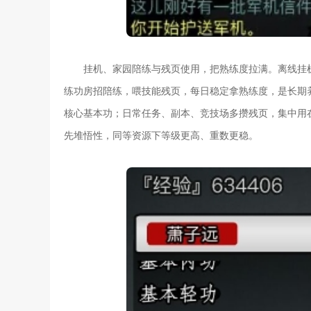
挂机、家园陪练与残页使用，把熟练度拉满。离线挂
练功房招陪练，喂技能残页，每日稳定拿熟练度，是长期
核心基本功；日常任务、副本、竞技场多攒残页，集中用
先堆悟性，同等资源下等级更高、重数更稳。