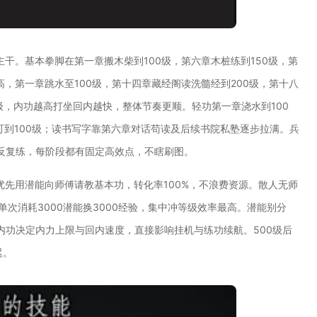
主干。基本拳脚在第一章搬木柴到100级，第六章木桩练到150级，第
高，第一章跳水至100级，第十四章藏经阁读洗髓经到200级，第十八
级，内功越高打坐回内越快，整体节奏更顺。轻功第一章浇水到100
可到100级；读书写字靠第六章对话苟读及后续书院私塾逐步拉满。兵
反复练，每阶段都有固定高效点，不瞎刷图。
优先用潜能向师傅请教基本功，转化率100%，不浪费资源。散人无师
次消耗3000潜能换3000经验，集中冲等级效率最高。潜能别分
内功决定内力上限与回内速度，直接影响挂机与练功续航。500级后
迟。