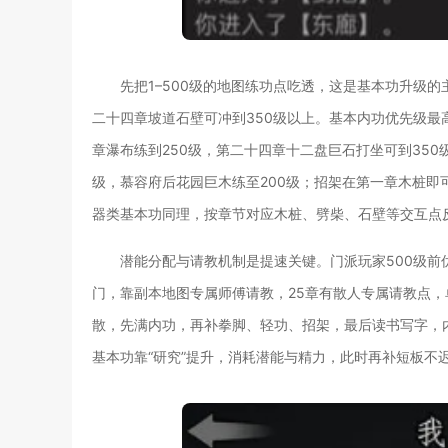
先把1–500级的地图练功点吃透，这是基本功升级的
二十四章坡道石壁可冲到350级以上。基本内功优先级最
章瀑布练到250级，第二十四章十二盘巨石打坐可到350
级，慕容府后花园巨木练至200级；招架在第一章木桩即
器类基本功同理，按章节对应木桩、劈柴、石壁等交互点
潜能分配与请教机制是提速关键。门派玩家500级前
门，靠副本地图专属师傅请教，25章有散人专属请教点，单
散，先满内功，再补拳脚、轻功、招架，最后读书写字，
基本功靠“研究”提升，消耗潜能与精力，此时再补短板不