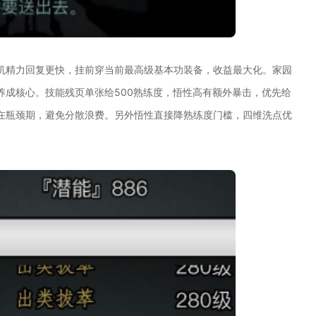
机精力回复更快，挂前穿当前最高级基本功装备，收益最大化。家园
养成核心。技能残页单张给500熟练度，悟性高有额外暴击，优先给
在瓶颈期，避免分散浪费。另外悟性直接降熟练度门槛，四维洗点优