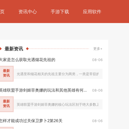
页
资讯中心
手游下载
应用软件
最新
资讯
更多+
大家是怎么获取光遇烟花先祖的
08-06
最新
光遇里和烟花相关的先祖主要分为两类，一类是常驻的敬礼先祖可兑换烟花
资讯
英雄联盟手游剑姬菲奥娜的玩法和其他英雄有何不同
08-06
最新
英雄联盟手游剑姬菲奥娜的核心玩法区别于绝大多数上单战士英雄，该英雄
资讯
怎样才能成功过关保卫萝卜2第26关
08-06