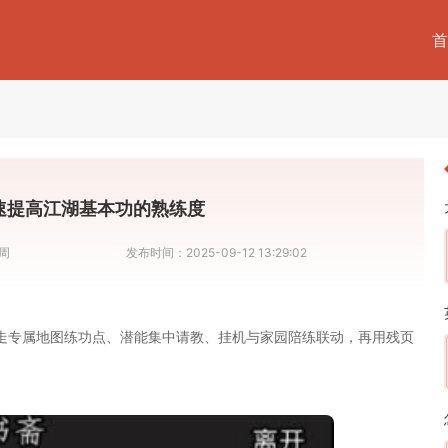
首
速提高江湖基本功的熟练度
周
发布时间：
2025-09-12 13:29:02
走专属地图练功点、潜能集中请教、挂机与家园陪练联动，再用残页