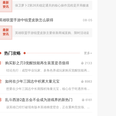
最新
保卫萝卜2第26关稳定通关的核心操作流程是开局极速解锁全部太阳花塔完
资讯
英雄联盟手游中锐雯皮肤怎么获得
08-05
最新
英雄联盟手游锐雯皮肤主要依靠商城直购、限时活动返场、战利品宝箱、主
资讯
热门
攻略
更多+
购买影之刃3觉醒技能再生装置是否值得
2133
1
结论先行：成型毕业玩家、多角色养成玩家购买觉醒技能再生装置性...
如何在少年三国志中积累大量元宝
8983
2
想要在少年三国志中长期囤积海量元宝，核心在于吃透所有固定产出...
乱斗西游2盘古会不会成为游戏界的新热门
6161
3
该英雄已经打破现有版本英雄梯度壁垒，正在重构竞技场、修罗血战...