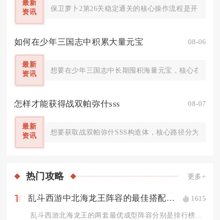
最新
保卫萝卜2第26关稳定通关的核心操作流程是开局极速
资讯
如何在少年三国志中积累大量元宝
08-06
最新
想要在少年三国志中长期囤积海量元宝，核心在于吃透
资讯
怎样才能获得战双帕弥什sss
08-07
最新
想要获取战双帕弥什SSS构造体，核心路径分为定向
资讯
热门
攻略
更多+
乱斗西游中北海龙王阵容的最佳搭配是什么
1615
1
乱斗西游北海龙王的两套最优成型阵容分别是排行榜、修罗对战通用...