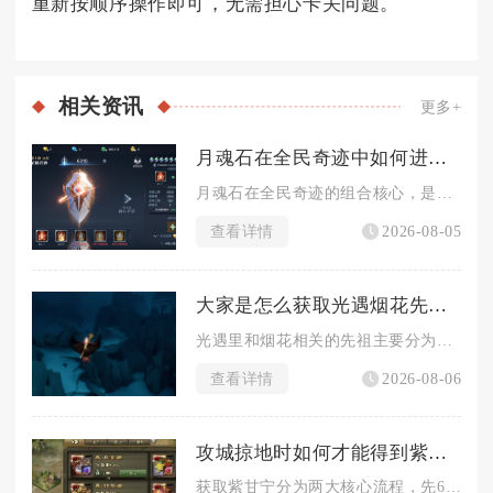
重新按顺序操作即可，无需担心卡关问题。
相关
资讯
更多+
月魂石在全民奇迹中如何进行组合
月魂石在全民奇迹的组合核心，是以月魂阵的镶嵌规则为基础，区分...
查看详情
2026-08-05
大家是怎么获取光遇烟花先祖的
光遇里和烟花相关的先祖主要分为两类，一类是常驻的敬礼先祖可兑...
查看详情
2026-08-06
攻城掠地时如何才能得到紫甘宁
获取紫甘宁分为两大核心流程，先66级通关专属副本酒馆招募红品...