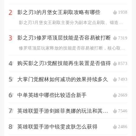
影之刃3的月堡女王刷取攻略有哪些
1938
2
影之刃3月堡女王刷取主要分为副本定点刷取、锻造合成、无尽劫境...
影之刃3修罗塔顶层技能是否容易被打断
7319
3
修罗塔顶层玩家释放的技能是否容易被打断，核心取决于技能自带霸...
购买影之刃3觉醒技能再生装置是否值得
8573
4
大掌门觉醒林如何减功的效果持续多久
7493
5
中单英雄中哪些比较适合新手
2669
6
英雄联盟手游剑姬菲奥娜的玩法和其他英雄有何不同
7546
7
英雄联盟手游中锐雯皮肤怎么获得
2486
8