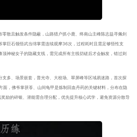
布零散且触发条件隐蔽，山路猎户抓小鹿、终南山主峰陈志益寻佩剑
爷掌巨石领悟武当绵掌需连续观摩36次，过程耗时且需足够悟性支
峰顶神秘女子的隐藏支线，需完成所有主线切磋后才会触发，错过则
分支多、场景嵌套，普光寺、大校场、翠屏峰等区域易迷路，首次探
源方面，佛爷掌茯苓、山间龟甲是炼制回血丹药的关键材料，分布在隐
线奖励的碎银、潜能需合理分配，优先提升核心武学，避免资源分散导