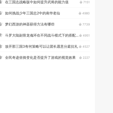
在三国志战略版中如何提升武将的能力值
7151
4
如何挑战少年三国志2中的南华老仙
4980
5
梦幻西游的神器获得方法有哪些
7739
6
斗罗大陆副骨龙魂环在不同战斗模式下的搭配策略是什么
4951
7
放开那三国3有何策略可以让团长愿意分庭抗礼
4527
8
全民奇迹坐骑变化是否提升了游戏的视觉效果
2227
9