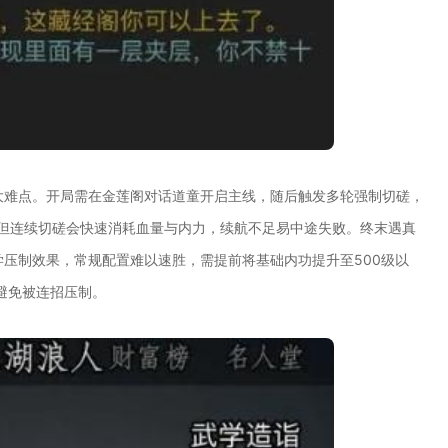
最大难点。开局需在金莲阁对话道童开启主线，随后触发多轮强制切磋，
，但连续切磋会快速消耗血量与内力，续航不足易中途失败。终末遇真
学压制效果，常规配置难以速胜，需提前将基础内功提升至500级以
避免被连招压制。