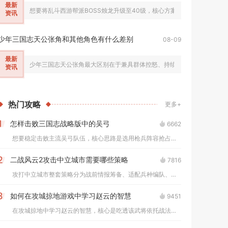
最新
想要将乱斗西游帮派BOSS烛龙升级至40级，核心方案分为前置解锁、分段
资讯
少年三国志天公张角和其他角色有什么差别
08-09
最新
少年三国志天公张角最大区别在于兼具群体控怒、持续易伤与团队生存增益
资讯
热门
攻略
更多+
怎样击败三国志战略版中的吴弓
6662
1
想要稳定击败主流吴弓队伍，核心思路是选用枪兵阵容抢占兵种克制...
二战风云2攻击中立城市需要哪些策略
7816
2
攻打中立城市整套策略分为战前情报筹备、适配兵种编队、战场分步...
如何在攻城掠地游戏中学习赵云的智慧
9451
3
在攻城掠地中学习赵云的智慧，核心是吃透该武将依托战法联动、地...