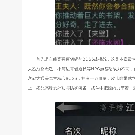
首先是主线高强度切磋与BOSS战挑战，这是本章
太乙池赵志敬、小河边青岩道长等NPC虽基础战力不高
宫郝大通是本章核心BOSS，拥有一万血量，攻击附带武
上，搭配高爆发外功与防御装备，战斗中把控内力节奏，