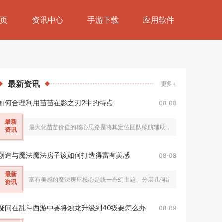
页
资讯中心
手游下载
应用软件
最新
资讯
更多+
如何合理利用苗苗在影之刃2中的特点
08-08
最新
最大化苗苗价值的核心思路是将其定位团队续航辅助，依托独有的全队群体回复
资讯
创造与魔法魔法房子该如何打造得富有美感
08-08
最新
富有美感的魔法房屋核心是统一奇幻主题、分层几何结构、冷暖光影建材搭
资讯
疑问在乱斗西游中要将烛龙升级到40级要怎么办
08-09