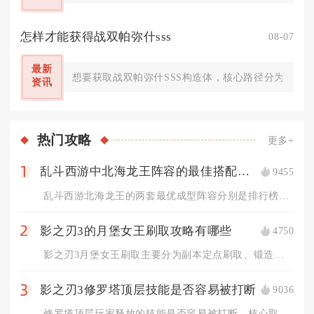
怎样才能获得战双帕弥什sss
08-07
最新
想要获取战双帕弥什SSS构造体，核心路径分为定向
资讯
热门
攻略
更多+
乱斗西游中北海龙王阵容的最佳搭配是什么
9455
1
乱斗西游北海龙王的两套最优成型阵容分别是排行榜、修罗对战通用...
影之刃3的月堡女王刷取攻略有哪些
4750
2
影之刃3月堡女王刷取主要分为副本定点刷取、锻造合成、无尽劫境...
影之刃3修罗塔顶层技能是否容易被打断
9036
3
修罗塔顶层玩家释放的技能是否容易被打断，核心取决于技能自带霸...