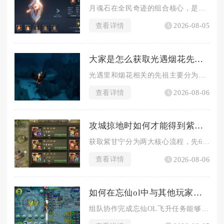
月魂石在全民奇迹的组合核心，是以月魂阵的镶嵌规则为基础，区分...
查看详情
2026-08-05
大家是怎么获取光遇烟花先祖的
光遇里和烟花相关的先祖主要分为两类，一类是常驻的敬礼先祖可兑...
查看详情
2026-08-06
攻城掠地时如何才能得到紫甘宁
获取紫甘宁分为两大核心流程，先66级通关专属副本酒馆招募红品...
查看详情
2026-08-06
如何在忘仙ol中与其他玩家共同完成飞升任务
组队协作完成忘仙OL飞升任务能够大幅降低单人渡劫的生存压力，...