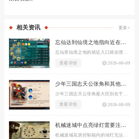
相关
资讯
更多+
忘仙达到仙境之地指向近在何处
忘仙里仙境之地的就近入口就在缥缈王城主城的境界NPC仙尊处，...
查看详情
2026-08-09
少年三国志天公张角和其他角色有什么差别
少年三国志天公张角最大区别在于兼具群体控怒、持续易伤与团队生...
查看详情
2026-08-09
机械迷城中点亮绿灯需要注意什么
机械迷城花房控制箱内的绿灯无法直接点亮，必须先完成前置道具收...