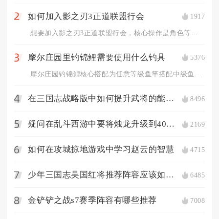
如何加入影之刃3正道联盟行会
1917
2
想要加入影之刃3正道联盟行会，核心操作是角色等级达标后通过帮...
摩尔庄园里钓锦鲤需要使用什么钓具
5376
3
摩尔庄园钓锦鲤核心搭配为任意等级鱼竿搭配中级鱼饵，追求高效率...
在三国志战略版中如何提升武将的能力值
8496
4
疑问在乱斗西游中要将烛龙升级到40级要怎么办
2169
5
如何在攻城掠地游戏中学习赵云的智慧
4715
6
少年三国志吴国红将推荐阵容应该如何选择
6485
7
金铲铲之战s7赛季阵容有哪些推荐
7008
8