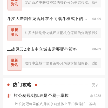
梦幻西游中获取神器的核心分为基础领取、插槽解锁、
资讯
斗罗大陆副骨龙魂环在不同战斗模式下的搭配策略是什么
08-09
最新
斗罗大陆副骨龙魂环搭配核心逻辑为分场景拆分生存、增
资讯
二战风云2攻击中立城市需要哪些策略
08-09
最新
攻打中立城市整套策略分为战前情报筹备、适配兵种编
资讯
热门
攻略
更多+
坎公骑冠剑狐狸是否易于掌握
6788
1
坎公骑冠剑里的八尾狐奈莉整体上手门槛偏低，基础操作极易熟悉，...