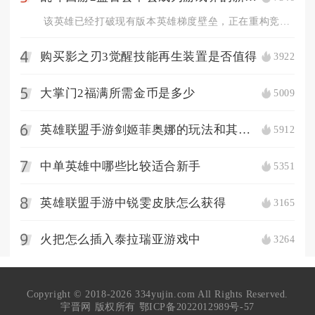
该英雄已经打破现有版本英雄梯度壁垒，正在重构竞技场、修罗血战...
购买影之刃3觉醒技能再生装置是否值得
3922
4
大掌门2福满所需金币是多少
5009
5
英雄联盟手游剑姬菲奥娜的玩法和其他英雄有何不同
5912
6
中单英雄中哪些比较适合新手
5351
7
英雄联盟手游中锐雯皮肤怎么获得
3165
8
火把怎么插入泰拉瑞亚游戏中
3264
9
Copyright © 2018-2026 334yujin.com All Rights Reserved.
宇晋网 版权所有
鄂ICP备2022012989号-57