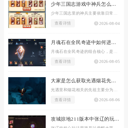
少年三国志游戏中神兵怎么获取
少年三国志里的神兵主要依靠日常副本积累碎片、各类商店兑换以及...
查看详情
2026-08-04
月魂石在全民奇迹中如何进行组合
月魂石在全民奇迹的组合核心，是以月魂阵的镶嵌规则为基础，区分...
查看详情
2026-08-05
大家是怎么获取光遇烟花先祖的
光遇里和烟花相关的先祖主要分为两类，一类是常驻的敬礼先祖可兑...
查看详情
2026-08-06
攻城掠地211版本中张辽的玩法技巧是什么
张辽的核心玩法思路是以觉醒大范围战法为输出核心，搭配魏国增益...