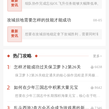
最新
组队协作完成忘仙OL飞升任务能够大幅降低单人渡劫的生
资讯
攻城掠地需要怎样的技能才能成功
08-05
最新
想要在攻城掠地稳定拿下攻城胜利，需要同时掌握武将
资讯
热门
攻略
更多+
怎样才能成功过关保卫萝卜2第26关
6638
1
保卫萝卜2第26关稳定通关的核心操作流程是开局极速解锁全部太...
如何在少年三国志中积累大量元宝
8642
2
想要在少年三国志中长期囤积海量元宝，核心在于吃透所有固定产出...
乱斗西游2盘古会不会成为游戏界的新热门
7346
3