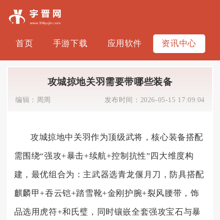
首页
手游下载
应用软件
资讯中心
攻城掠地关羽需要带哪些装备
编辑：
周周
发布时间：
2026-05-15 17:09:04
攻城掠地中关羽作为顶级武将，核心装备搭配
需围绕“强攻+暴击+续航+控制抗性”四大维度构
建，最优组合为：主武器选青龙偃月刀，防具搭配
麒麟甲+吞云铠+踏雪靴+金刚护腕+裂风腰带，饰
品选用虎符+和氏璧，同时镶嵌全套强攻宝石与暴