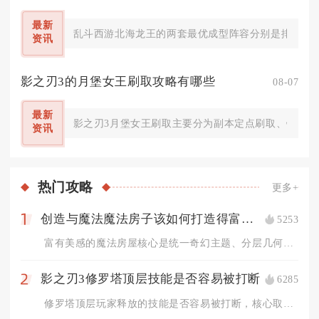
最新
乱斗西游北海龙王的两套最优成型阵容分别是排行榜、
资讯
影之刃3的月堡女王刷取攻略有哪些
08-07
最新
影之刃3月堡女王刷取主要分为副本定点刷取、锻造合
资讯
热门
攻略
更多+
创造与魔法魔法房子该如何打造得富有美感
5253
1
富有美感的魔法房屋核心是统一奇幻主题、分层几何结构、冷暖光影...
影之刃3修罗塔顶层技能是否容易被打断
6285
2
修罗塔顶层玩家释放的技能是否容易被打断，核心取决于技能自带霸...