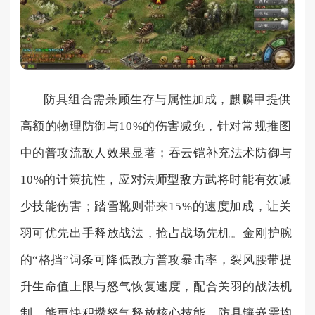
防具组合需兼顾生存与属性加成，麒麟甲提供
高额的物理防御与10%的伤害减免，针对常规推图
中的普攻流敌人效果显著；吞云铠补充法术防御与
10%的计策抗性，应对法师型敌方武将时能有效减
少技能伤害；踏雪靴则带来15%的速度加成，让关
羽可优先出手释放战法，抢占战场先机。金刚护腕
的“格挡”词条可降低敌方普攻暴击率，裂风腰带提
升生命值上限与怒气恢复速度，配合关羽的战法机
制，能更快积攒怒气释放核心技能。防具镶嵌需均