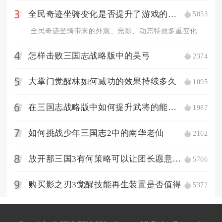
全民奇迹坐骑变化是否提升了游戏的视觉效果
5853
3
全民奇迹坐骑带来的外观、光影、动态特效多重变化，全方位提升了...
怎样击败三国志战略版中的吴弓
2374
4
大掌门觉醒林如何减功的效果持续多久
1095
5
在三国志战略版中如何提升武将的能力值
1987
6
如何挑战少年三国志2中的南华老仙
2162
7
放开那三国3有何策略可以让团长愿意分庭抗礼
5706
8
购买影之刃3觉醒技能再生装置是否值得
5372
9