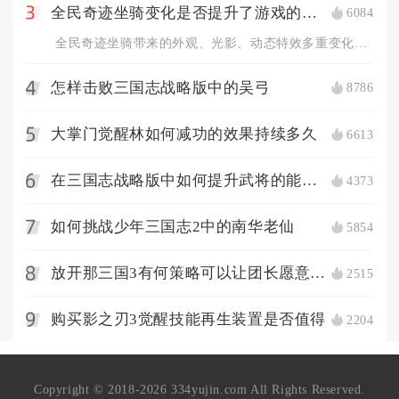
全民奇迹坐骑变化是否提升了游戏的视觉效果
6084
3
全民奇迹坐骑带来的外观、光影、动态特效多重变化，全方位提升了...
怎样击败三国志战略版中的吴弓
8786
4
大掌门觉醒林如何减功的效果持续多久
6613
5
在三国志战略版中如何提升武将的能力值
4373
6
如何挑战少年三国志2中的南华老仙
5854
7
放开那三国3有何策略可以让团长愿意分庭抗礼
2515
8
购买影之刃3觉醒技能再生装置是否值得
2204
9
Copyright © 2018-2026 334yujin.com All Rights Reserved.