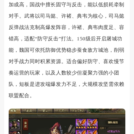
加成高，国战中擅长固守与反击，能以低损耗牵制
对手。武将以司马懿、许褚、典韦为核心，司马懿
反弹战法克制高爆发阵容，许褚、典韦肉度足、容
错高，适配“防守反击”打法。150级后开启屠城功
能，魏国可依托防御优势稳步蚕食敌方城池，削弱
对手战力同时积累资源。适合偏好防守、喜欢慢节
奏运营的玩家，以及人数较少但凝聚力强的小团
队，短板是进攻端爆发力不足，大规模攻坚需依赖
联盟配合。