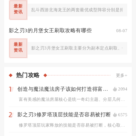
最新
乱斗西游北海龙王的两套最优成型阵容分别是排行榜、
资讯
影之刃3的月堡女王刷取攻略有哪些
08-07
最新
影之刃3月堡女王刷取主要分为副本定点刷取、锻造合
资讯
热门
攻略
更多+
创造与魔法魔法房子该如何打造得富有美感
2094
1
富有美感的魔法房屋核心是统一奇幻主题、分层几何结构、冷暖光影...
影之刃3修罗塔顶层技能是否容易被打断
6575
2
修罗塔顶层玩家释放的技能是否容易被打断，核心取决于技能自带霸...