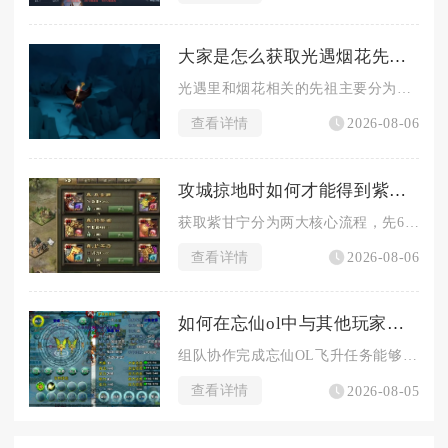
大家是怎么获取光遇烟花先祖的
光遇里和烟花相关的先祖主要分为两类，一类是常驻的敬礼先祖可兑...
查看详情
2026-08-06
攻城掠地时如何才能得到紫甘宁
获取紫甘宁分为两大核心流程，先66级通关专属副本酒馆招募红品...
查看详情
2026-08-06
如何在忘仙ol中与其他玩家共同完成飞升任务
组队协作完成忘仙OL飞升任务能够大幅降低单人渡劫的生存压力，...
查看详情
2026-08-05