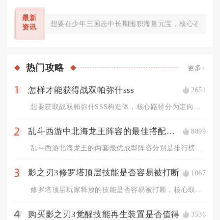
最新
想要在少年三国志中长期囤积海量元宝，核心在于吃透
资讯
热门
攻略
更多+
怎样才能获得战双帕弥什sss
2651
1
想要获取战双帕弥什SSS构造体，核心路径分为定向抽卡补齐同名...
乱斗西游中北海龙王阵容的最佳搭配是什么
8899
2
乱斗西游北海龙王的两套最优成型阵容分别是排行榜、修罗对战通用...
影之刃3修罗塔顶层技能是否容易被打断
1067
3
修罗塔顶层玩家释放的技能是否容易被打断，核心取决于技能自带霸...
购买影之刃3觉醒技能再生装置是否值得
3536
4