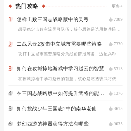
热门
攻略
更多+
怎样击败三国志战略版中的吴弓
7389
1
想要稳定击败主流吴弓队伍，核心思路是选用枪兵阵容抢占兵种克制...
二战风云2攻击中立城市需要哪些策略
7330
2
攻打中立城市整套策略分为战前情报筹备、适配兵种编队、战场分步...
如何在攻城掠地游戏中学习赵云的智慧
5313
3
在攻城掠地中学习赵云的智慧，核心是吃透该武将依托战法联动、地...
在三国志战略版中如何提升武将的能力值
1376
4
如何挑战少年三国志2中的南华老仙
3615
5
梦幻西游的神器获得方法有哪些
9035
6