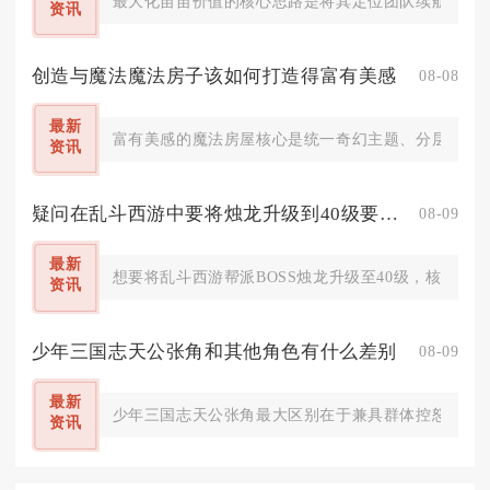
最大化苗苗价值的核心思路是将其定位团队续航辅助，依
资讯
创造与魔法魔法房子该如何打造得富有美感
08-08
最新
富有美感的魔法房屋核心是统一奇幻主题、分层几何结
资讯
疑问在乱斗西游中要将烛龙升级到40级要怎么办
08-09
最新
想要将乱斗西游帮派BOSS烛龙升级至40级，核心方
资讯
少年三国志天公张角和其他角色有什么差别
08-09
最新
少年三国志天公张角最大区别在于兼具群体控怒、持续
资讯