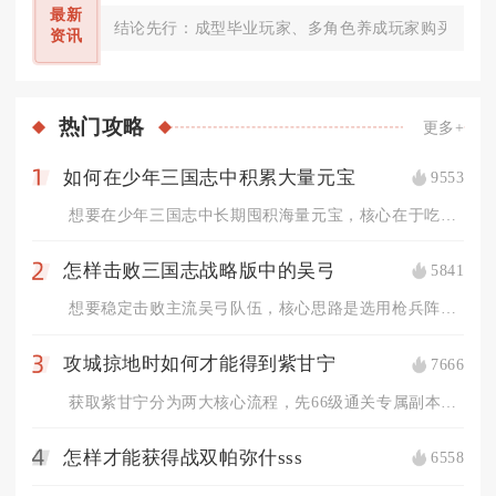
最新
结论先行：成型毕业玩家、多角色养成玩家购买觉醒技
资讯
热门
攻略
更多+
如何在少年三国志中积累大量元宝
9553
1
想要在少年三国志中长期囤积海量元宝，核心在于吃透所有固定产出...
怎样击败三国志战略版中的吴弓
5841
2
想要稳定击败主流吴弓队伍，核心思路是选用枪兵阵容抢占兵种克制...
攻城掠地时如何才能得到紫甘宁
7666
3
获取紫甘宁分为两大核心流程，先66级通关专属副本酒馆招募红品...
怎样才能获得战双帕弥什sss
6558
4