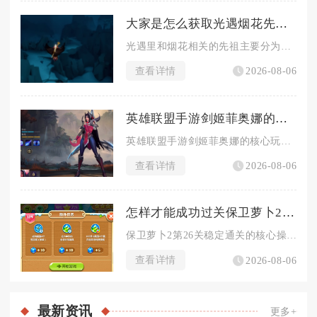
大家是怎么获取光遇烟花先祖的
光遇里和烟花相关的先祖主要分为两类，一类是常驻的敬礼先祖可兑...
查看详情
2026-08-06
英雄联盟手游剑姬菲奥娜的玩法和其他英雄有何不同
英雄联盟手游剑姬菲奥娜的核心玩法区别于绝大多数上单战士英雄，...
查看详情
2026-08-06
怎样才能成功过关保卫萝卜2第26关
保卫萝卜2第26关稳定通关的核心操作流程是开局极速解锁全部太...
查看详情
2026-08-06
最新
资讯
更多+