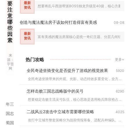
要
最新
想要将乱斗西游帮派BOSS烛龙升级至40级，核心方案分为
资讯
注
意
哪
创造与魔法魔法房子该如何打造得富有美感
08-08
些
因
最新
富有美感的魔法房屋核心是统一奇幻主题、分层几何结构、冷
资讯
素
发布时
来
作
间：
热门攻略
更多+
源：
者：
2026-
宇晋
青年
05-31
网
全民奇迹坐骑变化是否提升了游戏的视觉效果
09:10:56
5920
1
全民奇迹坐骑带来的外观、光影、动态特效多重变化，全方位提升了...
怎样击败三国志战略版中的吴弓
6290
2
少
想要稳定击败主流吴弓队伍，核心思路是选用枪兵阵容抢占兵种克制...
年三
二战风云2攻击中立城市需要哪些策略
4025
3
国志
攻打中立城市整套策略分为战前情报筹备、适配兵种编队、战场分步...
蜀国