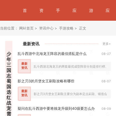
首
资
手
应
游
应
当前位置：
网站首页
资讯中心
手游攻略
正文
页
讯
游
用
戏
用
最新资讯
更多+
中
下
软
下
下
少
乱斗西游中北海龙王阵容的最佳搭配是什么
08-07
年
最新
三
乱斗西游北海龙王的两套最优成型阵容分别是排行榜、修罗对
资讯
国
心
载
件
载
载
志
蜀
影之刃3的月堡女王刷取攻略有哪些
08-07
国
最新
选
中
中
影之刃3月堡女王刷取主要分为副本定点刷取、锻造合成、无
资讯
红
战
宠
疑问在乱斗西游中要将烛龙升级到40级要怎么办
08-09
需
心
心