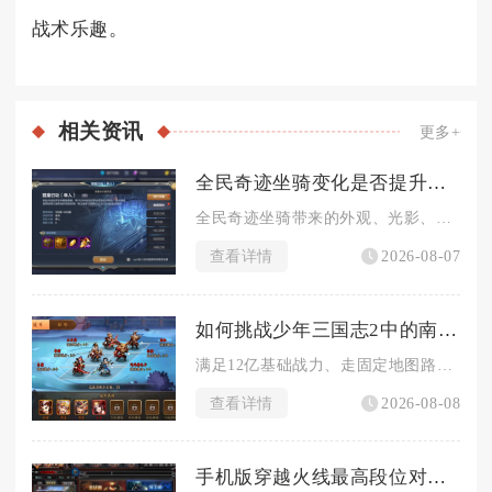
战术乐趣。
相关
资讯
更多+
全民奇迹坐骑变化是否提升了游戏的视觉效果
全民奇迹坐骑带来的外观、光影、动态特效多重变化，全方位提升了...
查看详情
2026-08-07
如何挑战少年三国志2中的南华老仙
满足12亿基础战力、走固定地图路线搭配续航减伤临时词条、选用...
查看详情
2026-08-08
手机版穿越火线最高段位对战战绩要求如何