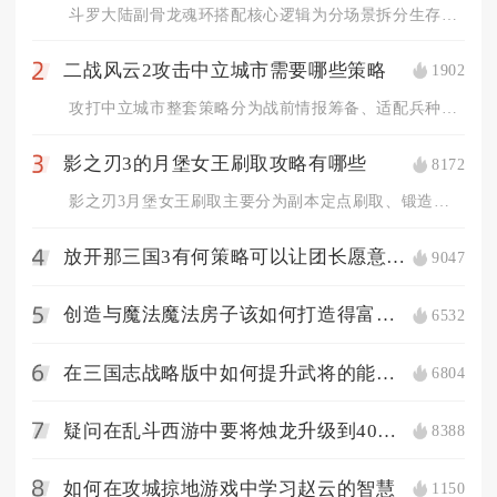
斗罗大陆副骨龙魂环搭配核心逻辑为分场景拆分生存、增伤、控场三...
二战风云2攻击中立城市需要哪些策略
1902
2
攻打中立城市整套策略分为战前情报筹备、适配兵种编队、战场分步...
影之刃3的月堡女王刷取攻略有哪些
8172
3
影之刃3月堡女王刷取主要分为副本定点刷取、锻造合成、无尽劫境...
放开那三国3有何策略可以让团长愿意分庭抗礼
9047
4
创造与魔法魔法房子该如何打造得富有美感
6532
5
在三国志战略版中如何提升武将的能力值
6804
6
疑问在乱斗西游中要将烛龙升级到40级要怎么办
8388
7
如何在攻城掠地游戏中学习赵云的智慧
1150
8