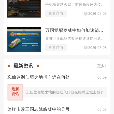
手机版穿越火线当前最高段位为传奇，解锁该段位对战战绩硬性标准...
查看详情
2026-08-08
万国觉醒奥林中如何加速箭塔建造进程
奥林匹亚战场内箭塔建造速度可通过叠加多层百分比增益、前置资源...
查看详情
2026-08-08
最新
资讯
更多+
忘仙达到仙境之地指向近在何处
08-09
最新
忘仙里仙境之地的就近入口就在缥缈王城主城的境界NP
资讯
怎样击败三国志战略版中的吴弓
08-08