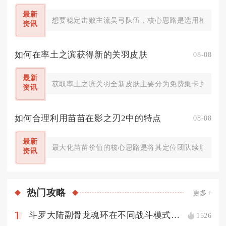
最新
想要稳定击败主流吴弓队伍，核心思路是选用枪兵阵容
资讯
如何在率土之滨获得新的关羽皮肤
08-08
最新
获取率土之滨关羽全新皮肤主要分为免费集卡兑换、探
资讯
如何合理利用苗苗在影之刃2中的特点
08-08
最新
最大化苗苗价值的核心思路是将其定位团队续航辅助，依
资讯
热门
攻略
更多+
斗罗大陆副骨龙魂环在不同战斗模式下的搭配策略是什么
1526
1