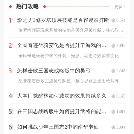
热门
攻略
更多+
影之刃3修罗塔顶层技能是否容易被打断
6151
1
修罗塔顶层玩家释放的技能是否容易被打断，核心取决于技能自带霸...
全民奇迹坐骑变化是否提升了游戏的视觉效果
9095
2
全民奇迹坐骑带来的外观、光影、动态特效多重变化，全方位提升了...
怎样击败三国志战略版中的吴弓
2748
3
想要稳定击败主流吴弓队伍，核心思路是选用枪兵阵容抢占兵种克制...
大掌门觉醒林如何减功的效果持续多久
6165
4
在三国志战略版中如何提升武将的能力值
1485
5
如何挑战少年三国志2中的南华老仙
3304
6