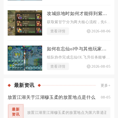
攻城掠地时如何才能得到紫甘宁
获取紫甘宁分为两大核心流程，先66级通关专属副本酒馆招募红品...
查看详情
2026-08-06
如何在忘仙ol中与其他玩家共同完成飞升任务
组队协作完成忘仙OL飞升任务能够大幅降低单人渡劫的生存压力，...
查看详情
2026-08-05
最新
资讯
更多+
放置江湖关于江湖穆玉柔的放置地点是什么
08-05
最新
放置江湖里江湖穆玉柔的放置地点为第六章逍遥林练武
资讯