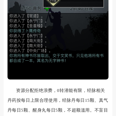
资源分配拒绝浪费，0转潜能有限，经脉相关
丹药按每日上限合理使用，经脉丹每日15颗、真气
丹每日5颗、醒身丸每日5颗，不超额滥用。不盲目