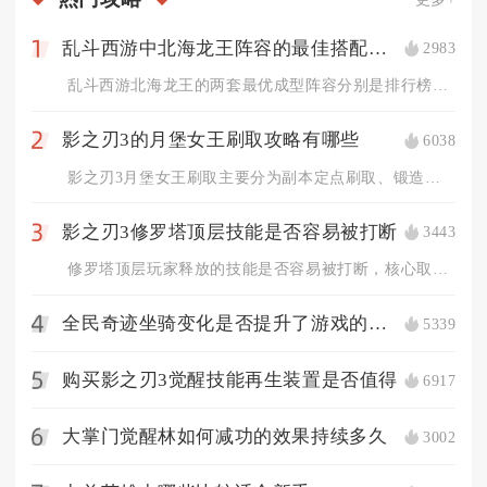
乱斗西游中北海龙王阵容的最佳搭配是什么
2983
1
乱斗西游北海龙王的两套最优成型阵容分别是排行榜、修罗对战通用...
影之刃3的月堡女王刷取攻略有哪些
6038
2
影之刃3月堡女王刷取主要分为副本定点刷取、锻造合成、无尽劫境...
影之刃3修罗塔顶层技能是否容易被打断
3443
3
修罗塔顶层玩家释放的技能是否容易被打断，核心取决于技能自带霸...
全民奇迹坐骑变化是否提升了游戏的视觉效果
5339
4
购买影之刃3觉醒技能再生装置是否值得
6917
5
大掌门觉醒林如何减功的效果持续多久
3002
6