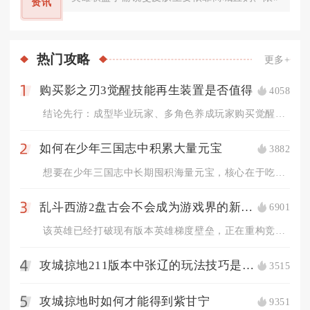
资讯
热门
攻略
更多+
购买影之刃3觉醒技能再生装置是否值得
4058
1
结论先行：成型毕业玩家、多角色养成玩家购买觉醒技能再生装置性...
如何在少年三国志中积累大量元宝
3882
2
想要在少年三国志中长期囤积海量元宝，核心在于吃透所有固定产出...
乱斗西游2盘古会不会成为游戏界的新热门
6901
3
该英雄已经打破现有版本英雄梯度壁垒，正在重构竞技场、修罗血战...
攻城掠地211版本中张辽的玩法技巧是什么
3515
4
攻城掠地时如何才能得到紫甘宁
9351
5