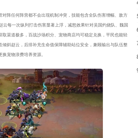
管对阵任何阵营都不会出现机制冲突，技能包含全队伤害增幅、敌方
以让赵云每一次纵列打击伤害显著上浮，减怒效果针对吴国灼烧队、魏国
获取渠道极多，百战沙场积分、宠物商店均可稳定兑换，平民也能轻
性倾斜赵云，后排补充生命值保障辅助站位安全，兼顾输出与队伍整
更换宠物浪费培养资源。