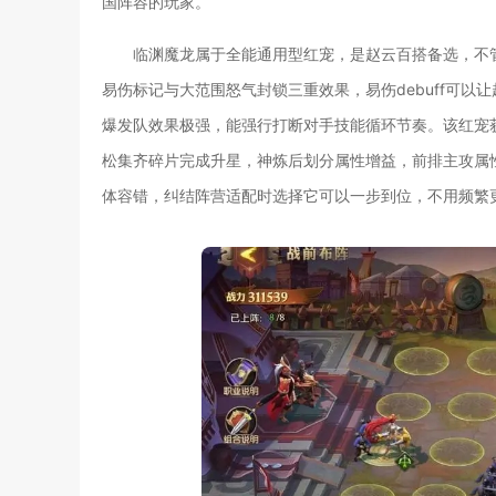
国阵容的玩家。
临渊魔龙属于全能通用型红宠，是赵云百搭备选，不
易伤标记与大范围怒气封锁三重效果，易伤debuff可
爆发队效果极强，能强行打断对手技能循环节奏。该红宠
松集齐碎片完成升星，神炼后划分属性增益，前排主攻属
体容错，纠结阵营适配时选择它可以一步到位，不用频繁