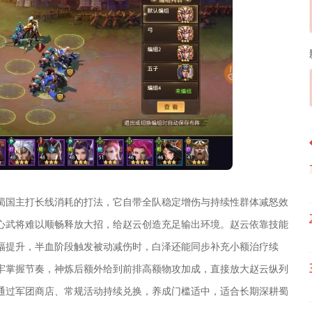
蜀国主打长线消耗的打法，它自带全队稳定增伤与持续性群体减怒效
心武将难以顺畅释放大招，给赵云创造充足输出环境。赵云依靠技能
幅提升，半血阶段触发被动减伤时，白泽还能同步补充小额治疗续
牢掌握节奏，神炼后额外给到前排高额物攻加成，直接放大赵云纵列
通过军团商店、常规活动持续兑换，养成门槛适中，适合长期深耕蜀