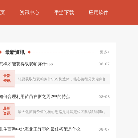
页
资讯中心
手游下载
应用软件
最新
资讯
更多+
怎样才能获得战双帕弥什sss
08-07
最新
想要获取战双帕弥什SSS构造体，核心路径分为定向抽卡补齐同名本体、稳
资讯
如何合理利用苗苗在影之刃2中的特点
08-08
最新
最大化苗苗价值的核心思路是将其定位团队续航辅助，依托独有的全队群体回复
资讯
乱斗西游中北海龙王阵容的最佳搭配是什么
08-07