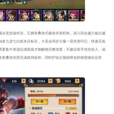
顶尖竞技场对决，它拥有叠加式爆发伤害机制，战斗回合越久输出越
触发七进七出斩杀目标后，大圣会同步引爆一层伤害印记，快速压低
需要集中资源拉满星级才能解锁完整强度，不建议新手优先投入，成
依靠叠加伤害完成残局收割，同时护佑位预留橙色防御宠物补足双