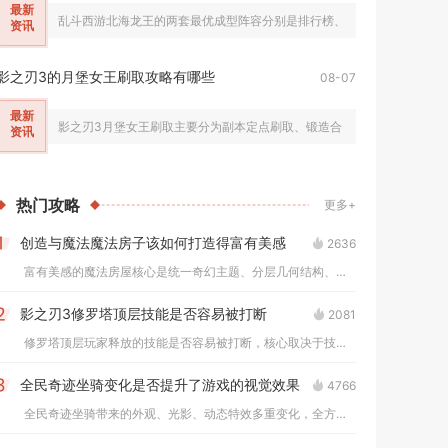
最新
乱斗西游北海龙王的两套最优成型阵容分别是排行榜、修罗对战通用的控制
资讯
影之刃3的月堡女王刷取攻略有哪些
08-07
最新
影之刃3月堡女王刷取主要分为副本定点刷取、锻造合成、无尽劫境产出三
资讯
热门
攻略
更多+
创造与魔法魔法房子该如何打造得富有美感
2636
1
富有美感的魔法房屋核心是统一奇幻主题、分层几何结构、冷暖光影...
影之刃3修罗塔顶层技能是否容易被打断
2081
2
修罗塔顶层玩家释放的技能是否容易被打断，核心取决于技能自带霸...
全民奇迹坐骑变化是否提升了游戏的视觉效果
4766
3
全民奇迹坐骑带来的外观、光影、动态特效多重变化，全方位提升了...