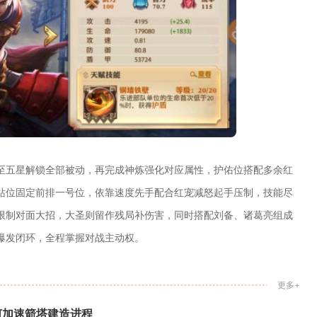
至五星解锁全部被动，再完成神炼强化对应属性，护佑位搭配多余红
站位固定前排一号位，依靠速度先手配合红宠减怒起手压制，技能尽
限制对面大招，大圣则留作残局补伤害，同时搭配刘备、诸葛亮组成
爆发闭环，全程掌握对战主动权。
更多+
何加速箭塔建造进程