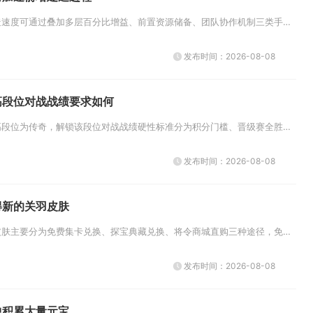
奥林匹亚战场内箭塔建造速度可通过叠加多层百分比增益、前置资源储备、团队协作机制三类手段大幅压缩耗时，熟练搭配全部提速手段...
发布时间：2026-08-08
高段位对战战绩要求如何
手机版穿越火线当前最高段位为传奇，解锁该段位对战战绩硬性标准分为积分门槛、晋级赛全胜要求、单局数据评分三层，基础需累计3...
发布时间：2026-08-08
得新的关羽皮肤
获取率土之滨关羽全新皮肤主要分为免费集卡兑换、探宝典藏兑换、将令商城直购三种途径，免费渠道依靠日常活跃积累道具集齐卡牌即...
发布时间：2026-08-08
中积累大量元宝