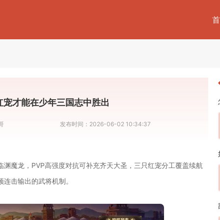
首
红宠才能在少年三国志中胜出
哥
发布时间：
2026-06-02 10:34:37
临渊魔龙，PVP高强度对抗可补充齐天大圣，三只红宠分工覆盖续航
频连击输出的武将机制。