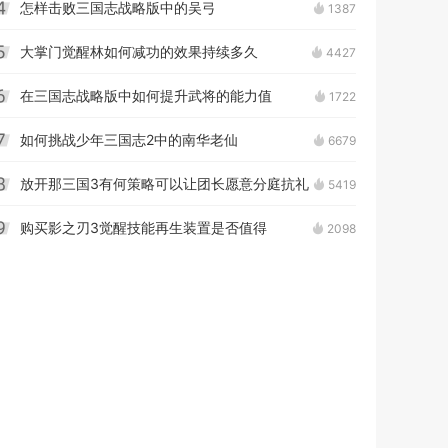
怎样击败三国志战略版中的吴弓
1387
4
大掌门觉醒林如何减功的效果持续多久
4427
5
在三国志战略版中如何提升武将的能力值
1722
6
如何挑战少年三国志2中的南华老仙
6679
7
放开那三国3有何策略可以让团长愿意分庭抗礼
5419
8
购买影之刃3觉醒技能再生装置是否值得
2098
9