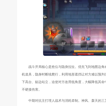
战斗开局核心是抢位与隐身拉扯。优先飞到地图边角
机道具，隐身时断续爬行，利用地形遮挡让对方难以预判
下高台、贴边站立，迫使对方改用低角度，大幅降低其命
不硬接伤害。
中期对抗主打埋人战术与消耗牵制。神风、轰天的三叉