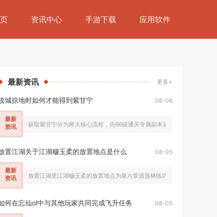
页
资讯中心
手游下载
应用软件
最新
资讯
更多+
攻城掠地时如何才能得到紫甘宁
08-06
最新
获取紫甘宁分为两大核心流程，先66级通关专属副本酒馆招募红品质甘宁，
资讯
放置江湖关于江湖穆玉柔的放置地点是什么
08-05
最新
放置江湖里江湖穆玉柔的放置地点为第六章逍遥林练武场，该NPC只会在侠
资讯
如何在忘仙ol中与其他玩家共同完成飞升任务
08-05