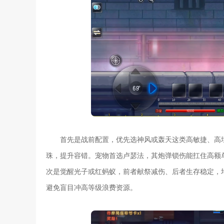
首先是战前配置，优先选神风或轰天这类高敏捷、高
珠，提升容错。宠物首选卢瑟法，其炮弹锁伤能扛住高额
次是觉醒光子或红蚂蚁，前者献祭减伤、后者生存稳定，均
避免盲目冲高等级浪费资源。