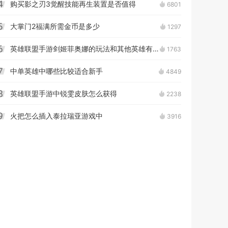
购买影之刃3觉醒技能再生装置是否值得
6801
4
大掌门2福满所需金币是多少
1297
5
英雄联盟手游剑姬菲奥娜的玩法和其他英雄有何不同
1763
6
中单英雄中哪些比较适合新手
4849
7
英雄联盟手游中锐雯皮肤怎么获得
2238
8
火把怎么插入泰拉瑞亚游戏中
3916
9