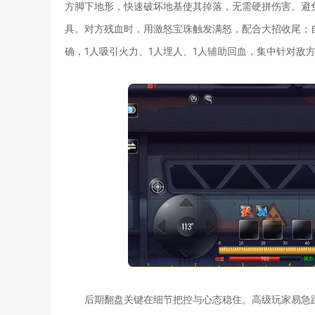
方脚下地形，快速破坏地基使其掉落，无需硬拼伤害。避免
具。对方残血时，用激怒宝珠触发满怒，配合大招收尾；
确，1人吸引火力、1人埋人、1人辅助回血，集中针对敌
后期翻盘关键在细节把控与心态稳住。高级玩家易急