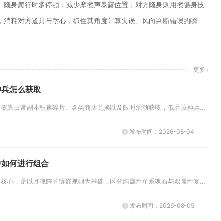
。隐身爬行时多停顿，减少摩擦声暴露位置；对方隐身则用擦隐身技
，消耗对方道具与耐心，抓住其角度计算失误、风向判断错误的瞬
更多+
神兵怎么获取
少年三国志里的神兵主要依靠日常副本积累碎片、各类商店兑换以及限时活动获取，低品质神兵可以通过长期刷取慢慢合成，高阶金色与...
发布时间：2026-08-04
中如何进行组合
月魂石在全民奇迹的组合核心，是以月魂阵的镶嵌规则为基础，区分纯属性单系魂石与双属性复合型魂石，按照职业定位拆分输出、生存...
发布时间：2026-08-05