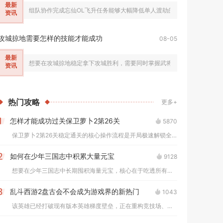
最新
组队协作完成忘仙OL飞升任务能够大幅降低单人渡劫的生存压力，缩短九劫试
资讯
攻城掠地需要怎样的技能才能成功
08-05
最新
想要在攻城掠地稳定拿下攻城胜利，需要同时掌握武将战法运用、资源内政
资讯
热门
攻略
更多+
怎样才能成功过关保卫萝卜2第26关
5870
1
保卫萝卜2第26关稳定通关的核心操作流程是开局极速解锁全部太...
如何在少年三国志中积累大量元宝
9128
2
想要在少年三国志中长期囤积海量元宝，核心在于吃透所有固定产出...
乱斗西游2盘古会不会成为游戏界的新热门
1043
3
该英雄已经打破现有版本英雄梯度壁垒，正在重构竞技场、修罗血战...