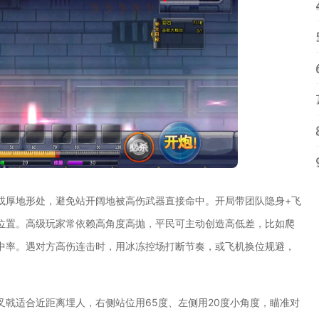
或厚地形处，避免站开阔地被高伤武器直接命中。开局带团队隐身+飞
位置。高级玩家常依赖高角度高抛，平民可主动创造高低差，比如爬
中率。遇对方高伤连击时，用冰冻控场打断节奏，或飞机换位规避，
戟适合近距离埋人，右侧站位用65度、左侧用20度小角度，瞄准对