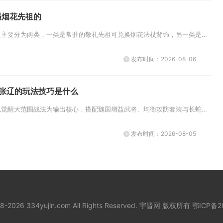
遇烟花先祖的
光遇里和烟花相关的先祖主要分为两类，一类是常驻的敬礼先祖可兑换烟花法杖背饰，另一类是霞谷指尖烟花旅行先祖可解锁烟花动作，...
发布时间：2026-08-06
中张辽的玩法技巧是什么
张辽的核心玩法思路是以觉醒大范围战法为输出核心，搭配魏国增益武将、均衡攻防套装与长蛇阵实现副本、国战双向适配，依靠精准战...
发布时间：2026-08-05
18-2026 334yujin.com All Rights Reserved. 宇晋网 版权所有
鄂ICP备2