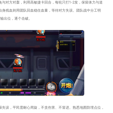
与对方对轰，利用高敏捷卡回合，每轮只打1-2发，保留体力与道
自身残血则用团队回血稳住血量，等待对方失误。团队战中分工明
方输出位，逐个击破。
躁失误，平民需耐心周旋，不贪伤害、不冒进。熟悉地图防埋点位，