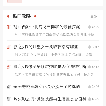
热门
攻略
更多+
乱斗西游中北海龙王阵容的最佳搭配是什么
8420
1
乱斗西游北海龙王的两套最优成型阵容分别是排行榜、修罗对战通用...
影之刃3的月堡女王刷取攻略有哪些
3013
2
影之刃3月堡女王刷取主要分为副本定点刷取、锻造合成、无尽劫境...
影之刃3修罗塔顶层技能是否容易被打断
6412
3
修罗塔顶层玩家释放的技能是否容易被打断，核心取决于技能自带霸...
全民奇迹坐骑变化是否提升了游戏的视觉效果
3496
4
购买影之刃3觉醒技能再生装置是否值得
6529
5