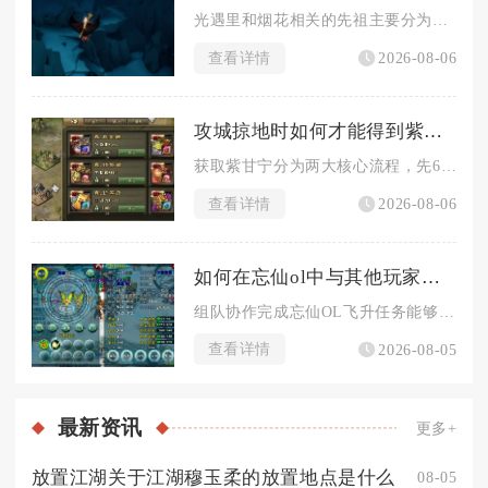
光遇里和烟花相关的先祖主要分为两类，一类是常驻的敬礼先祖可兑...
查看详情
2026-08-06
攻城掠地时如何才能得到紫甘宁
获取紫甘宁分为两大核心流程，先66级通关专属副本酒馆招募红品...
查看详情
2026-08-06
如何在忘仙ol中与其他玩家共同完成飞升任务
组队协作完成忘仙OL飞升任务能够大幅降低单人渡劫的生存压力，...
查看详情
2026-08-05
最新
资讯
更多+
放置江湖关于江湖穆玉柔的放置地点是什么
08-05