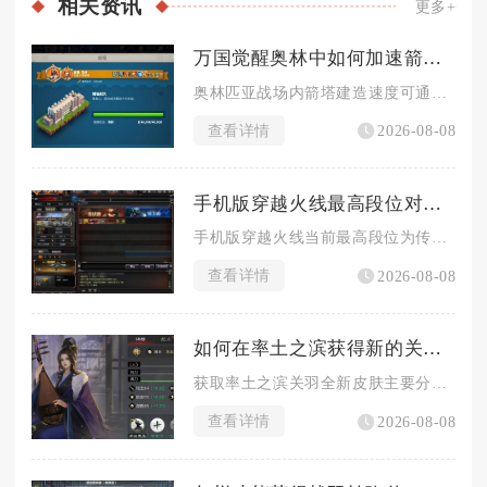
相关
资讯
更多+
万国觉醒奥林中如何加速箭塔建造进程
奥林匹亚战场内箭塔建造速度可通过叠加多层百分比增益、前置资源...
查看详情
2026-08-08
手机版穿越火线最高段位对战战绩要求如何
手机版穿越火线当前最高段位为传奇，解锁该段位对战战绩硬性标准...
查看详情
2026-08-08
如何在率土之滨获得新的关羽皮肤
获取率土之滨关羽全新皮肤主要分为免费集卡兑换、探宝典藏兑换、...
查看详情
2026-08-08