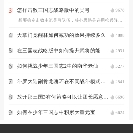
怎样击败三国志战略版中的吴弓
9678
3
想要稳定击败主流吴弓队伍，核心思路是选用枪兵阵容抢占兵种克制...
大掌门觉醒林如何减功的效果持续多久
4808
4
在三国志战略版中如何提升武将的能力值
2931
5
如何挑战少年三国志2中的南华老仙
3277
6
斗罗大陆副骨龙魂环在不同战斗模式下的搭配策略是什么
2541
7
放开那三国3有何策略可以让团长愿意分庭抗礼
6696
8
如何在少年三国志中积累大量元宝
6624
9