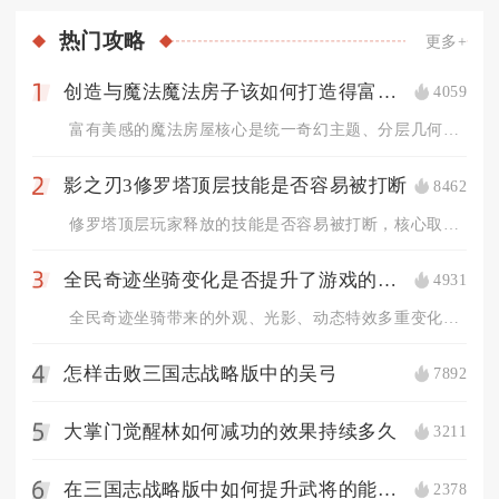
热门
攻略
更多+
创造与魔法魔法房子该如何打造得富有美感
4059
1
富有美感的魔法房屋核心是统一奇幻主题、分层几何结构、冷暖光影...
影之刃3修罗塔顶层技能是否容易被打断
8462
2
修罗塔顶层玩家释放的技能是否容易被打断，核心取决于技能自带霸...
全民奇迹坐骑变化是否提升了游戏的视觉效果
4931
3
全民奇迹坐骑带来的外观、光影、动态特效多重变化，全方位提升了...
怎样击败三国志战略版中的吴弓
7892
4
大掌门觉醒林如何减功的效果持续多久
3211
5
在三国志战略版中如何提升武将的能力值
2378
6