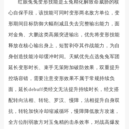
红眼兔兔变形技能是玉兔精化解致命威胁的核
心自保手段，该技能可同时变形两名敌方单位，变
形期间目标防御大幅削减且失去完整输出能力，面
对金角、大鹏这类高频突进输出，优先将变形技能
释放在核心输出身上，短暂剥夺其作战能力，为自
身创造技能冷却缓冲时间。天赋优先点选兔兔军团
延长变形时长、束手无策附加破防效果，双重提升
控场容错，需要注意变形效果不属于常规持续负
面，延长debuff类经文无法提升持续时长，经文搭
配转向法相、转轮、罗汉、慢障，法相提升自身双
抗，转轮加快冷却缩减循环，慢障降低敌方攻速，
全方位削弱敌方对玉兔精的击杀效率，对战高爆发