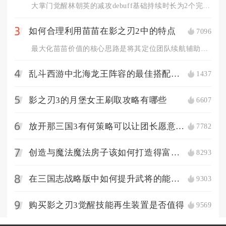
大掌门觉醒林朝英的减攻debuff基础持续时长为2个完整战斗...
如何合理利用苗苗在影之刃2中的特点
7096
3
最大化苗苗价值的核心思路是将其定位团队续航辅助，依托独有的全...
乱斗西游中北海龙王阵容的最佳搭配是什么
1437
4
影之刃3的月堡女王刷取攻略有哪些
6607
5
放开那三国3有何策略可以让团长愿意分庭抗礼
7782
6
创造与魔法魔法房子该如何打造得富有美感
8293
7
在三国志战略版中如何提升武将的能力值
9303
8
购买影之刃3觉醒技能再生装置是否值得
9569
9