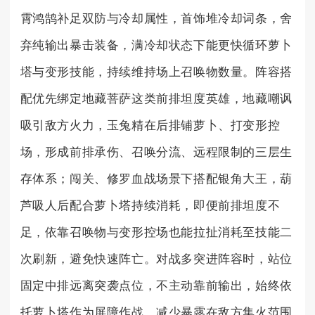
霄鸿鹄补足双防与冷却属性，首饰堆冷却词条，舍
弃纯输出暴击装备，满冷却状态下能更快循环萝卜
塔与变形技能，持续维持场上召唤物数量。阵容搭
配优先绑定地藏菩萨这类前排坦度英雄，地藏嘲讽
吸引敌方火力，玉兔精在后排铺萝卜、打变形控
场，形成前排承伤、召唤分流、远程限制的三层生
存体系；闯关、修罗血战场景下搭配银角大王，葫
芦吸人后配合萝卜塔持续消耗，即便前排坦度不
足，依靠召唤物与变形控场也能拉扯消耗至技能二
次刷新，避免快速阵亡。对战多突进阵容时，站位
固定中排远离突袭点位，不主动靠前输出，始终依
托萝卜塔作为屏障作战，减少暴露在敌方集火范围