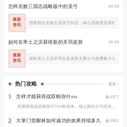
怎样击败三国志战略版中的吴弓
08-08
最新
想要稳定击败主流吴弓队伍，核心思路是选用枪兵阵容
资讯
如何在率土之滨获得新的关羽皮肤
08-08
最新
获取率土之滨关羽全新皮肤主要分为免费集卡兑换、探
资讯
热门
攻略
更多+
怎样才能获得战双帕弥什sss
6872
1
想要获取战双帕弥什SSS构造体，核心路径分为定向抽卡补齐同名...
大掌门觉醒林如何减功的效果持续多久
6802
2