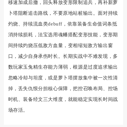
移速加成后撤，回头释放变形限制追兵，再补新萝
卜塔阻断追击路线，不要原地站桩输出。面对持续
灼烧、持续流血类debuff，依靠装备生命值词条抵
消持续损耗，法宝选用魂幡搭配变形技能，变形期
间持续灼烧压低敌方血量，变相缩短敌方输出窗
口，减少自身承伤时长。长期实战中不难发现，多
数玩家玉兔精生存能力薄弱，根源是过度追求输出
忽略冷却与坦度，或是萝卜塔摆放集中被一次性清
掉，丢失仇恨分担核心保障，把控召唤布局、控场
时机、装备经文三大维度，就能稳定实现长时间战
场存活。