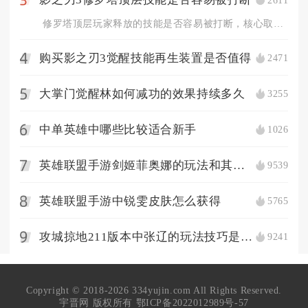
3
修罗塔顶层玩家释放的技能是否容易被打断，核心取决于技能自带霸...
购买影之刃3觉醒技能再生装置是否值得
2471
4
大掌门觉醒林如何减功的效果持续多久
3255
5
中单英雄中哪些比较适合新手
1026
6
英雄联盟手游剑姬菲奥娜的玩法和其他英雄有何不同
9539
7
英雄联盟手游中锐雯皮肤怎么获得
5765
8
攻城掠地211版本中张辽的玩法技巧是什么
9241
9
Copyright © 2018-2026 334yujin.com All Rights Reserved.
宇晋网 版权所有
鄂ICP备2022012989号-57