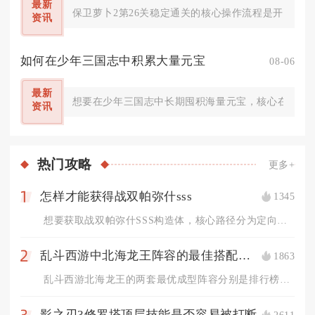
最新
保卫萝卜2第26关稳定通关的核心操作流程是开局极速
资讯
如何在少年三国志中积累大量元宝
08-06
最新
想要在少年三国志中长期囤积海量元宝，核心在于吃透
资讯
热门
攻略
更多+
怎样才能获得战双帕弥什sss
1345
1
想要获取战双帕弥什SSS构造体，核心路径分为定向抽卡补齐同名...
乱斗西游中北海龙王阵容的最佳搭配是什么
1863
2
乱斗西游北海龙王的两套最优成型阵容分别是排行榜、修罗对战通用...
影之刃3修罗塔顶层技能是否容易被打断
2611