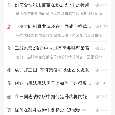
如何合理利用苗苗在影之刃2中的特点
2899
1
最大化苗苗价值的核心思路是将其定位团队续航辅助，依托独有的全...
斗罗大陆副骨龙魂环在不同战斗模式下的搭配策略是什么
8160
2
斗罗大陆副骨龙魂环搭配核心逻辑为分场景拆分生存、增伤、控场三...
二战风云2攻击中立城市需要哪些策略
8534
3
攻打中立城市整套策略分为战前情报筹备、适配兵种编队、战场分步...
放开那三国3有何策略可以让团长愿意分庭抗礼
3369
4
创造与魔法魔法房子该如何打造得富有美感
4514
5
在三国志战略版中如何提升武将的能力值
1091
6
疑问在乱斗西游中要将烛龙升级到40级要怎么办
9563
7