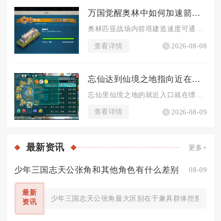
万国觉醒奥林中如何加速箭塔建造进程
奥林匹亚战场内箭塔建造速度可通过叠加多层百分比增益、前置资源...
查看详情
2026-08-08
忘仙达到仙境之地指向近在何处
忘仙里仙境之地的就近入口就在缥缈王城主城的境界NPC仙尊处，...
查看详情
2026-08-09
最新
资讯
更多+
少年三国志天公张角和其他角色有什么差别
08-09
最新
少年三国志天公张角最大区别在于兼具群体控怒、持续
资讯