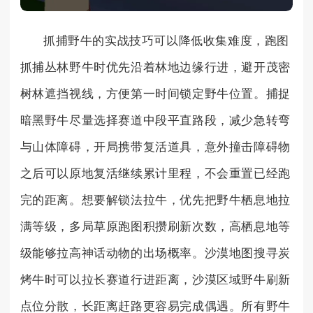
抓捕野牛的实战技巧可以降低收集难度，跑图
抓捕丛林野牛时优先沿着林地边缘行进，避开茂密
树林遮挡视线，方便第一时间锁定野牛位置。捕捉
暗黑野牛尽量选择赛道中段平直路段，减少急转弯
与山体障碍，开局携带复活道具，意外撞击障碍物
之后可以原地复活继续累计里程，不会重置已经跑
完的距离。想要解锁法拉牛，优先把野牛栖息地拉
满等级，多局草原跑图积攒刷新次数，高栖息地等
级能够拉高神话动物的出场概率。沙漠地图搜寻炭
烤牛时可以拉长赛道行进距离，沙漠区域野牛刷新
点位分散，长距离赶路更容易完成偶遇。所有野牛