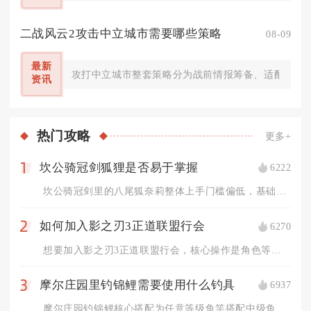
二战风云2攻击中立城市需要哪些策略
08-09
最新
攻打中立城市整套策略分为战前情报筹备、适配兵种编
资讯
热门
攻略
更多+
坎公骑冠剑狐狸是否易于掌握
6222
1
坎公骑冠剑里的八尾狐奈莉整体上手门槛偏低，基础操作极易熟悉，...
如何加入影之刃3正道联盟行会
6270
2
想要加入影之刃3正道联盟行会，核心操作是角色等级达标后通过帮...
摩尔庄园里钓锦鲤需要使用什么钓具
6937
3
摩尔庄园钓锦鲤核心搭配为任意等级鱼竿搭配中级鱼饵，追求高效率...