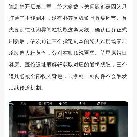
置剧情开启第二章，绝大多数卡关问题都是因为只
打通了主线副本，没有补齐支线道具收集环节。首
先要前往江湖异闻栏接取这条支线，确认任务正式
刷新后，依次前往三个指定副本的逆天难度场景击
杀改造人精英怪，分别在银顶洗冤雪、坠星原蚀日
莽原、医馆遗址庖解轩获取对应的通缉残肢，三个
道具必须全部收入背包，只拿到一到两件不会触发
后续传送机制。