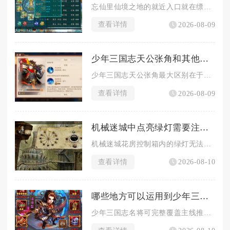
忘仙里仙境之地的就近入口就在缥缈王城主城的境界NPC仙尊处，...
查看详情
2026-08-09
少年三国志天公张角和其他角色有什么差别
少年三国志天公张角最大区别在于兼具群体控怒、持续易伤与团队生...
查看详情
2026-08-09
机械迷城中点亮绿灯需要注意什么
机械迷城花房控制箱内的绿灯无法直接点亮，必须先完成前置道具收...
查看详情
2026-08-10
哪些地方可以运用到少年三国志名将
少年三国志名将可完整覆盖主线推图、各类PVP竞技、叛军讨伐、...