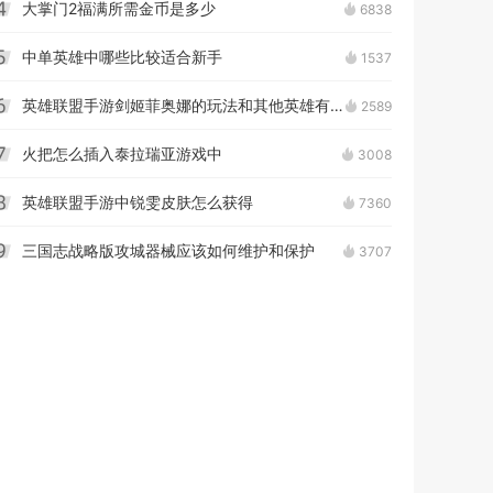
大掌门2福满所需金币是多少
6838
4
中单英雄中哪些比较适合新手
1537
5
英雄联盟手游剑姬菲奥娜的玩法和其他英雄有何不同
2589
6
火把怎么插入泰拉瑞亚游戏中
3008
7
英雄联盟手游中锐雯皮肤怎么获得
7360
8
三国志战略版攻城器械应该如何维护和保护
3707
9