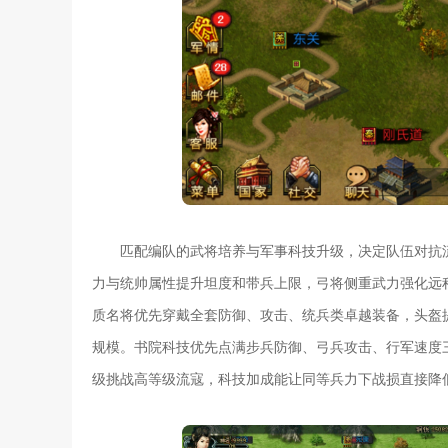
匹配编队的武将培养与军事科技升级，决定队伍对抗
力与统帅属性提升坦度和带兵上限，弓将侧重武力强化远
质名将优先穿戴全套防御、攻击、统兵类卓越装备，头盔
规模。书院科技优先点满步兵防御、弓兵攻击、行军速度
级挑战高等级流寇，科技加成能让同等兵力下战损直接降