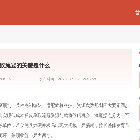
首
败流寇的关键是什么
hu925
发布时间：
2026-07-07 12:38:58
察预判、兵种克制编队、适配武将科技、资源次数规划四大要素同步
能实现低成本反复刷取流寇资源与武将俘虏机会。流寇据点分为一至
等单位，若仅凭兵力硬冲极易出现大规模士兵损耗，拉长整体发育节
闭环，兼顾收益与兵力留存。