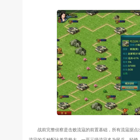
战前完整侦察是击败流寇的前置基础，所有流寇据点
流寇的兵种配比差异极大，一至三级流寇多为民兵、轻骑