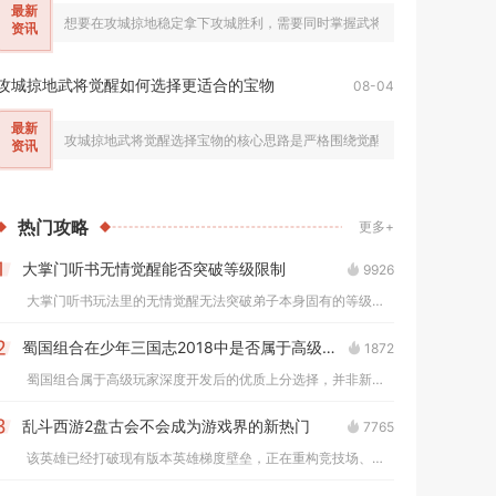
最新
想要在攻城掠地稳定拿下攻城胜利，需要同时掌握武将战法运用、资源内政
资讯
攻城掠地武将觉醒如何选择更适合的宝物
08-04
最新
攻城掠地武将觉醒选择宝物的核心思路是严格围绕觉醒后武将的技能定位、
资讯
热门
攻略
更多+
大掌门听书无情觉醒能否突破等级限制
9926
1
大掌门听书玩法里的无情觉醒无法突破弟子本身固有的等级限制，该...
蜀国组合在少年三国志2018中是否属于高级玩家选择
1872
2
蜀国组合属于高级玩家深度开发后的优质上分选择，并非新手入门的...
乱斗西游2盘古会不会成为游戏界的新热门
7765
3
该英雄已经打破现有版本英雄梯度壁垒，正在重构竞技场、修罗血战...