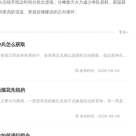
队伍错开抵达时间分批次进场，分摊敌方火力减少单队损耗，刷寇获
刷更高阶流寇、资源反哺建设的正向循环。
更多+
神兵怎么获取
少年三国志里的神兵主要依靠日常副本积累碎片、各类商店兑换以及限时活动获取，低品质神兵可以通过长期刷取慢慢合成，高阶金色与...
发布时间：2026-08-04
遇烟花先祖的
光遇里和烟花相关的先祖主要分为两类，一类是常驻的敬礼先祖可兑换烟花法杖背饰，另一类是霞谷指尖烟花旅行先祖可解锁烟花动作，...
发布时间：2026-08-06
中如何进行组合