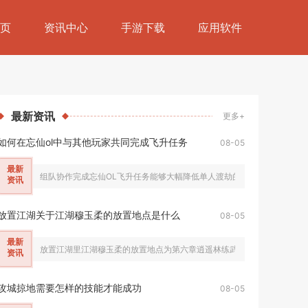
页
资讯中心
手游下载
应用软件
最新
资讯
更多+
如何在忘仙ol中与其他玩家共同完成飞升任务
08-05
最新
组队协作完成忘仙OL飞升任务能够大幅降低单人渡劫的生存压力，缩短九劫试
资讯
放置江湖关于江湖穆玉柔的放置地点是什么
08-05
最新
放置江湖里江湖穆玉柔的放置地点为第六章逍遥林练武场，该NPC只会在侠
资讯
攻城掠地需要怎样的技能才能成功
08-05