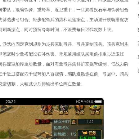
将带队，混编铁骑、重弩车、近卫重甲，一旦漏看投石车与铁骑组合
先筛选步弓组合、轻步配弩兵的温和流寇据点，主动避开铁骑搭配攻
能刷新据点，同时预留冷却时间，不浪费每日讨伐次数上限。
，游戏内固定克制规则为步兵克制弓兵、弓兵克制骑兵、骑兵克制步
甲流寇时少量搭配投石补伤害。常规通用编队采用前排重步近卫扛
骑兵流寇加厚重步数量，面对海量弓兵集群扩充强弩编制，低战力阶
三千近卫搭配四千强弩加八百骁骑，编队遵循步在前、弓居中、骑兵
突进切割，大幅减少后排输出单位阵亡数量。