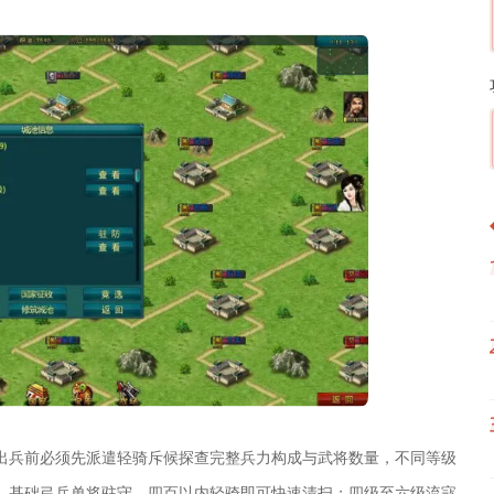
出兵前必须先派遣轻骑斥候探查完整兵力构成与武将数量，不同等级
、基础弓兵单将驻守，四百以内轻骑即可快速清扫；四级至六级流寇