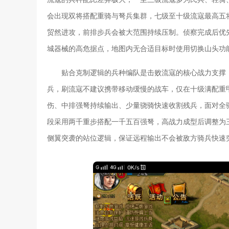
会出现双将搭配重骑与弩兵集群，七级至十级流寇最高五
贸然进攻，前排步兵会被大范围持续压制。侦察完成后优
城器械的高危据点，地图内无合适目标时使用切换山头功
贴合克制逻辑的兵种编队是击败流寇的核心战力支撑
兵，刷流寇不建议携带移动缓慢的战车，仅在十级满配重
伤、中排强弩持续输出、少量骁骑快速收割残兵，面对全
段采用两千重步搭配一千五百强弩，高战力成型后调整为
侧翼突袭的站位逻辑，保证远程输出不会被敌方骑兵快速