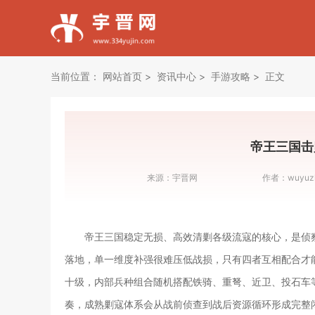
当前位置：
网站首页
资讯中心
手游攻略
正文
帝王三国击
来源：
宇晋网
作者：
wuyuz
帝王三国稳定无损、高效清剿各级流寇的核心，是侦
落地，单一维度补强很难压低战损，只有四者互相配合才
十级，内部兵种组合随机搭配铁骑、重弩、近卫、投石车
奏，成熟剿寇体系会从战前侦查到战后资源循环形成完整