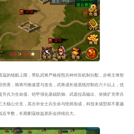
流寇的续航上限，带队武将严格按照兵种对应机制分配，步将主堆智
程伤害，骑将均衡速度与攻击，武将成长值底线控制在六十以上，优
提升兵力生命值、铠甲强化基础防御、武器拉高输出、坐骑扩充带兵
三大核心分支，其次补全士兵生命与统帅加成，科技未成型前不要越
低近半数，长期剿寇收益差距会持续拉大。