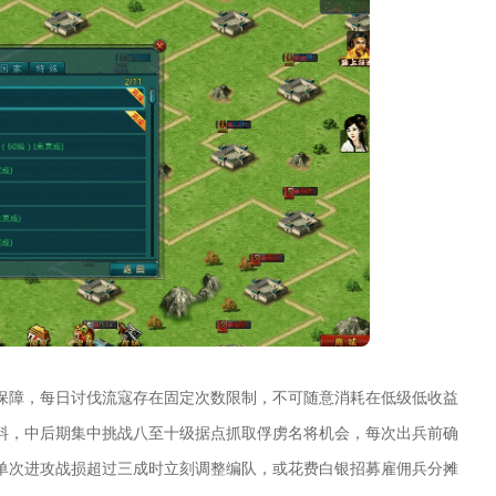
保障，每日讨伐流寇存在固定次数限制，不可随意消耗在低级低收益
料，中后期集中挑战八至十级据点抓取俘虏名将机会，每次出兵前确
单次进攻战损超过三成时立刻调整编队，或花费白银招募雇佣兵分摊