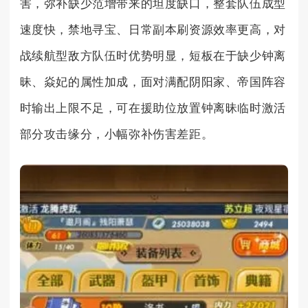
害，弥补缺少范增带来的坦度缺口，整套队伍成型
速度快，禁地寻宝、日常副本刷资源效率更高，对
战续航型敌方队伍时优势明显，短板在于缺少钟离
昧、焱妃的属性加成，面对满配阴阳家、帝国阵容
时输出上限不足，可在援助位放置钟离昧临时激活
部分攻击缘分，小幅弥补伤害差距。