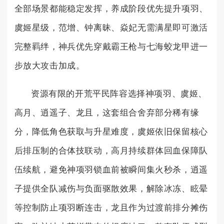
全部场景都能稳定发挥，养成阶段优先提升项羽、
虞姬星级，范增、钟离昧、焱妃无需满星即可激活
完整羁绊，神兵优先穿戴霸王枪与七海蛟龙甲进一
步放大攻击加成。
资源有限的开荒平民阵容选择神项羽、虞姬、
高月、逍遥子、龙且，这套组合舍弃部分稀有缘
分，降低角色获取与升星难度，虞姬依旧保留核心
后排压制的合体技联动，高月持续群体回血保障队
伍续航，避免神项羽锁血前被瞬间集火秒杀，逍遥
子提供全队减伤与负面驱散效果，解除冰冻、眩晕
等控制防止项羽断连击，龙且作为过渡前排分摊伤