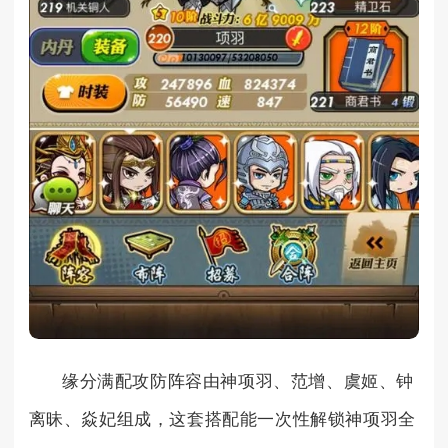
缘分满配攻防阵容由神项羽、范增、虞姬、钟
离昧、焱妃组成，这套搭配能一次性解锁神项羽全