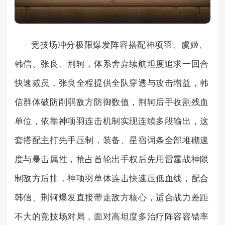
竞技场冲分极限爆发阵容搭配神项羽、虞姬、
韩信、张良、荆轲，体系舍弃续航坦度追求一回合
快速减员，张良全程提供全队穿透与攻击增益，韩
信群体破防削弱敌方防御数值，荆轲后手收割残血
单位，依靠神项羽连击机制实现连续多段输出，这
套搭配主打先手压制，装备、星宿词条全部堆砌速
度与暴击属性，抢占首轮出手权后先用雷霆战神限
制敌方后排，神项羽单体连击快速压低血线，配合
韩信、荆轲爆发直接带走敌方核心，适合战力差距
不大的竞技场对局，面对高坦度多治疗阵容容错率