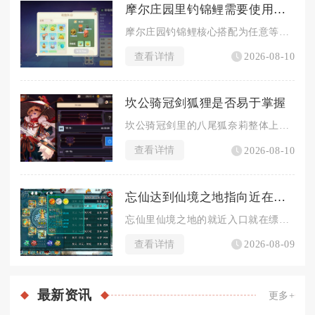
摩尔庄园里钓锦鲤需要使用什么钓具
摩尔庄园钓锦鲤核心搭配为任意等级鱼竿搭配中级鱼饵，追求高效率...
查看详情
2026-08-10
坎公骑冠剑狐狸是否易于掌握
坎公骑冠剑里的八尾狐奈莉整体上手门槛偏低，基础操作极易熟悉，...
查看详情
2026-08-10
忘仙达到仙境之地指向近在何处
忘仙里仙境之地的就近入口就在缥缈王城主城的境界NPC仙尊处，...
查看详情
2026-08-09
最新
资讯
更多+