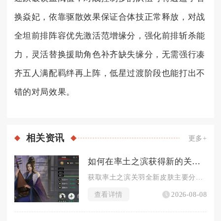
换焱妃，依靠驱散效果保证合体技正常释放，对战
全坦前排阵容优先激活范增缘分，强化前排斩杀能
力，灵活替换援助角色补齐缺失缘分，无需强行凑
齐五人满配羁绊再上阵，低星过渡阶段也能打出不
错的对局效果。
相关
资讯
更多+
如何在率土之滨获得新的关羽皮肤
获取率土之滨关羽全新皮肤主要分为免费集卡兑换、探宝典藏兑换、...
查看详情
2026-08-08