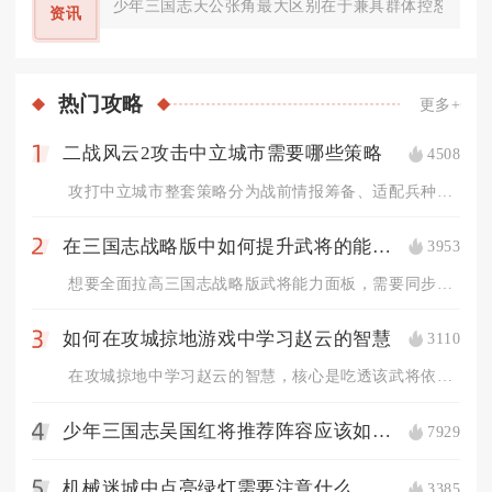
少年三国志天公张角最大区别在于兼具群体控怒、持续
资讯
热门
攻略
更多+
二战风云2攻击中立城市需要哪些策略
4508
1
攻打中立城市整套策略分为战前情报筹备、适配兵种编队、战场分步...
在三国志战略版中如何提升武将的能力值
3953
2
想要全面拉高三国志战略版武将能力面板，需要同步完成等级提升、...
如何在攻城掠地游戏中学习赵云的智慧
3110
3
在攻城掠地中学习赵云的智慧，核心是吃透该武将依托战法联动、地...
少年三国志吴国红将推荐阵容应该如何选择
7929
4
机械迷城中点亮绿灯需要注意什么
3385
5