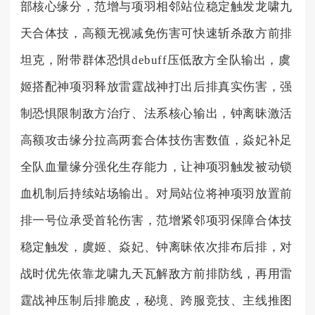
部核心缘分，范增与项羽相邻站位稳定触发龙啸九
天合体技，高额无视减免伤害可快速斩杀敌方前排
坦克，附带群体恐惧debuff压低敌方全队输出，虞
姬搭配神项羽释放雷霆战神打出后排真实伤害，强
制恐惧限制敌方治疗、法系核心输出，钟离昧激活
高额攻击缘分拉高两套合体技伤害数值，焱妃补足
全队血量缘分强化生存能力，让神项羽触发被动锁
血机制后持续站场输出。对局站位将神项羽放置前
排一号位承受首轮伤害，范增紧邻项羽保障合体技
稳定触发，虞姬、焱妃、钟离昧依次排布后排，对
战时优先依靠龙啸九天瓦解敌方前排防线，再用雷
霆战神压制后排脆皮，秘境、跨服竞技、主线推图