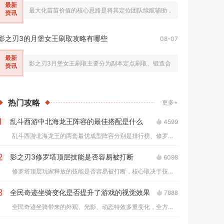
最新
最大化苗苗价值的核心思路是将其定位团队续航辅助，依托独有的全队群体回复
资讯
影之刃3的月堡女王刷取攻略有哪些
08-07
最新
影之刃3月堡女王刷取主要分为副本定点刷取、锻造合成、无尽劫境产出三
资讯
热门
攻略
更多+
乱斗西游中北海龙王阵容的最佳搭配是什么
4599
1
乱斗西游北海龙王的两套最优成型阵容分别是排行榜、修罗对战通用...
影之刃3修罗塔顶层技能是否容易被打断
6098
2
修罗塔顶层玩家释放的技能是否容易被打断，核心取决于技能自带霸...
全民奇迹坐骑变化是否提升了游戏的视觉效果
7888
3
全民奇迹坐骑带来的外观、光影、动态特效多重变化，全方位提升了...