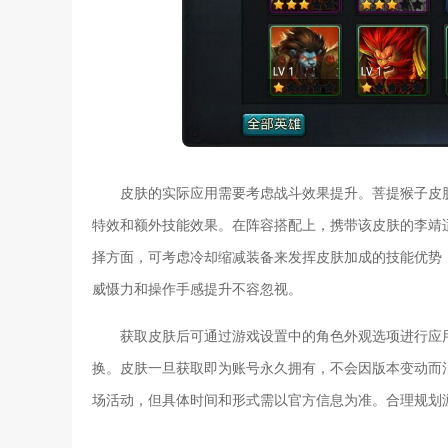
皮肤的实际应用需要考虑战斗效果提升。菩提猴子皮
特效和额外技能效果。在阵容搭配上，携带该皮肤的李靖
择方面，可考虑冷却缩减装备来发挥皮肤加成的技能优势
威慑力和操作手感提升不容忽视。
获取皮肤后可通过游戏设置中的角色外观选项进行应
换。皮肤一旦获取即为账号永久拥有，不会因版本变动而
场活动，但具体时间和形式需以官方信息为准。合理规划