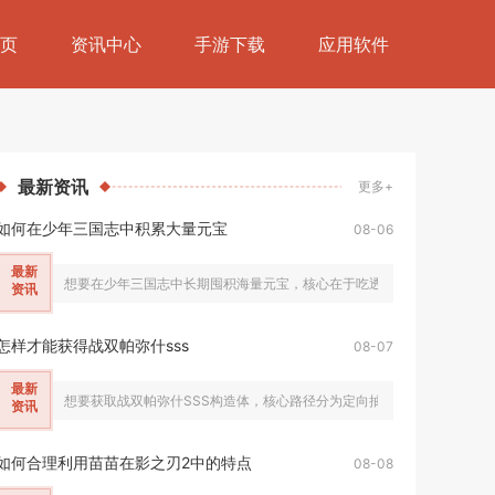
页
资讯中心
手游下载
应用软件
最新
资讯
更多+
如何在少年三国志中积累大量元宝
08-06
最新
想要在少年三国志中长期囤积海量元宝，核心在于吃透所有固定产出渠道，
资讯
怎样才能获得战双帕弥什sss
08-07
最新
想要获取战双帕弥什SSS构造体，核心路径分为定向抽卡补齐同名本体、稳
资讯
如何合理利用苗苗在影之刃2中的特点
08-08