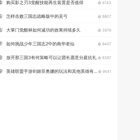
购买影之刃3觉醒技能再生装置是否值得
6143
4
怎样击败三国志战略版中的吴弓
8807
5
大掌门觉醒林如何减功的效果持续多久
3976
6
如何挑战少年三国志2中的南华老仙
8457
7
放开那三国3有何策略可以让团长愿意分庭抗礼
8367
8
英雄联盟手游剑姬菲奥娜的玩法和其他英雄有何不同
9541
9