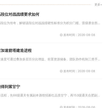
更多+
高段位对战战绩要求如何
手机版穿越火线当前最高段位为传奇，解锁该段位对战战绩硬性标准分为积分门槛、晋级赛全胜要求、单局数据评分三层，基础需累计3...
发布时间：2026-08-08
何加速箭塔建造进程
奥林匹亚战场内箭塔建造速度可通过叠加多层百分比增益、前置资源储备、团队协作机制三类手段大幅压缩耗时，熟练搭配全部提速手段...
发布时间：2026-08-08
能得到紫甘宁
获取紫甘宁分为两大核心流程，先66级通关专属副本酒馆招募红品质甘宁，再153级通关合肥副本拿到惊澜刀完成品质升阶，辅以资...
发布时间：2026-08-06