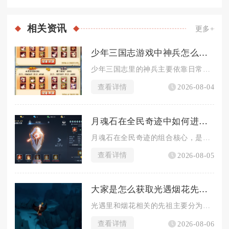
相关
资讯
更多+
少年三国志游戏中神兵怎么获取
少年三国志里的神兵主要依靠日常副本积累碎片、各类商店兑换以及...
查看详情
2026-08-04
月魂石在全民奇迹中如何进行组合
月魂石在全民奇迹的组合核心，是以月魂阵的镶嵌规则为基础，区分...
查看详情
2026-08-05
大家是怎么获取光遇烟花先祖的
光遇里和烟花相关的先祖主要分为两类，一类是常驻的敬礼先祖可兑...
查看详情
2026-08-06