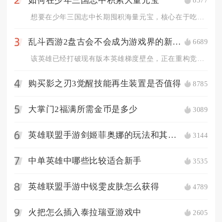
如何在少年三国志中积累大量元宝
8377
2
想要在少年三国志中长期囤积海量元宝，核心在于吃透所有固定产出...
乱斗西游2盘古会不会成为游戏界的新热门
6689
3
该英雄已经打破现有版本英雄梯度壁垒，正在重构竞技场、修罗血战...
购买影之刃3觉醒技能再生装置是否值得
8785
4
大掌门2福满所需金币是多少
3089
5
英雄联盟手游剑姬菲奥娜的玩法和其他英雄有何不同
3144
6
中单英雄中哪些比较适合新手
3535
7
英雄联盟手游中锐雯皮肤怎么获得
4789
8
火把怎么插入泰拉瑞亚游戏中
2605
9