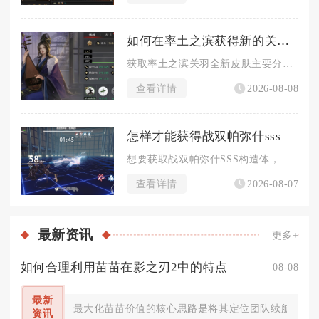
如何在率土之滨获得新的关羽皮肤
获取率土之滨关羽全新皮肤主要分为免费集卡兑换、探宝典藏兑换、...
查看详情
2026-08-08
怎样才能获得战双帕弥什sss
想要获取战双帕弥什SSS构造体，核心路径分为定向抽卡补齐同名...
查看详情
2026-08-07
最新
资讯
更多+
如何合理利用苗苗在影之刃2中的特点
08-08
最新
最大化苗苗价值的核心思路是将其定位团队续航辅助，依
资讯