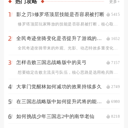
热门
攻略
更多+
影之刃3修罗塔顶层技能是否容易被打断
5415
1
修罗塔顶层玩家释放的技能是否容易被打断，核心取决于技能自带霸...
全民奇迹坐骑变化是否提升了游戏的视觉效果
1652
2
全民奇迹坐骑带来的外观、光影、动态特效多重变化，全方位提升了...
怎样击败三国志战略版中的吴弓
7157
3
想要稳定击败主流吴弓队伍，核心思路是选用枪兵阵容抢占兵种克制...
大掌门觉醒林如何减功的效果持续多久
2749
4
在三国志战略版中如何提升武将的能力值
6980
5
如何挑战少年三国志2中的南华老仙
8218
6