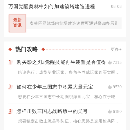
万国觉醒奥林中如何加速箭塔建造进程
08-08
最新
奥林匹亚战场内箭塔建造速度可通过叠加多层百分比增
资讯
热门
攻略
更多+
购买影之刃3觉醒技能再生装置是否值得
7315
1
结论先行：成型毕业玩家、多角色养成玩家购买觉醒技能再生装置性...
如何在少年三国志中积累大量元宝
9520
2
想要在少年三国志中长期囤积海量元宝，核心在于吃透所有固定产出...
怎样击败三国志战略版中的吴弓
6180
3
想要稳定击败主流吴弓队伍，核心思路是选用枪兵阵容抢占兵种克制...