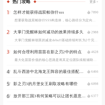
热门
攻略
更多+
怎样才能获得战双帕弥什sss
7890
1
想要获取战双帕弥什SSS构造体，核心路径分为定向抽卡补齐同名...
大掌门觉醒林如何减功的效果持续多久
2988
2
大掌门觉醒林朝英的减攻debuff基础持续时长为2个完整战斗...
如何合理利用苗苗在影之刃2中的特点
4628
3
最大化苗苗价值的核心思路是将其定位团队续航辅助，依托独有的全...
乱斗西游中北海龙王阵容的最佳搭配是什么
6466
4
影之刃3的月堡女王刷取攻略有哪些
6098
5
放开那三国3有何策略可以让团长愿意分庭抗礼
6377
6