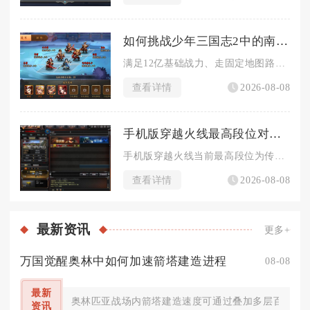
如何挑战少年三国志2中的南华老仙
满足12亿基础战力、走固定地图路线搭配续航减伤临时词条、选用...
查看详情
2026-08-08
手机版穿越火线最高段位对战战绩要求如何
手机版穿越火线当前最高段位为传奇，解锁该段位对战战绩硬性标准...
查看详情
2026-08-08
最新
资讯
更多+
万国觉醒奥林中如何加速箭塔建造进程
08-08
最新
奥林匹亚战场内箭塔建造速度可通过叠加多层百分比增
资讯